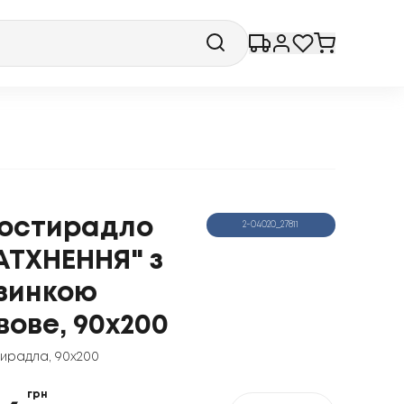
остирадло
2-04020_27811
АТХНЕННЯ" з
зинкою
вове, 90x200
ирадла
,
90x200
грн