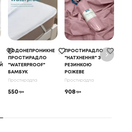
ВОДОНЕПРОНИКНЕ
ПРОСТИРАДЛО
ПРО
ПРОСТИРАДЛО
"НАТХНЕННЯ" З
"НА
Й
"WATERPROOF"
РЕЗИНКОЮ
РЕЗ
БАМБУК
РОЖЕВЕ
МО
Простирадла
Простирадла
Прос
550
908
746
грн
грн