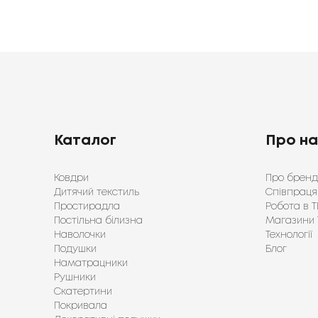
Каталог
Про н
Ковдри
Про бренд
Дитячий текстиль
Співпраця
Простирадла
Робота в Т
Постільна білизна
Магазини 
Наволочки
Технології
Подушки
Блог
Наматрацники
Рушники
Скатертини
Покривала