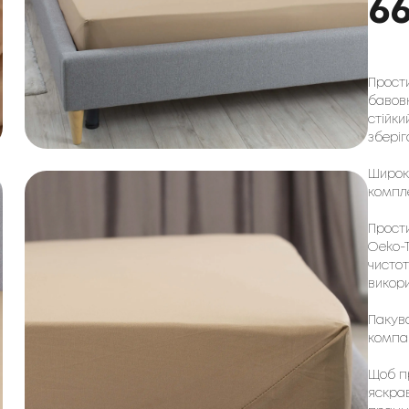
6
Прост
бавовн
стійки
зберіг
Широки
компле
Прости
Oeko-T
чистот
викори
Пакува
компа
Щоб п
яскра