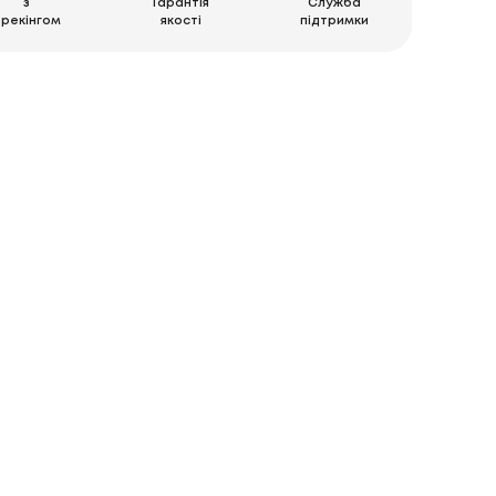
з
Гарантія
Служба
трекінгом
якості
підтримки