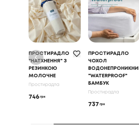
ДЛО
ПРОСТИРАДЛО
ПРОСТИРАДЛО
" З
"НАТХНЕННЯ" З
ЧОХОЛ
РЕЗИНКОЮ
ВОДОНЕПРОНИКНИ
Е
МОЛОЧНЕ
"WATERPROOF"
БАМБУК
Простирадла
Простирадла
746
грн
737
грн