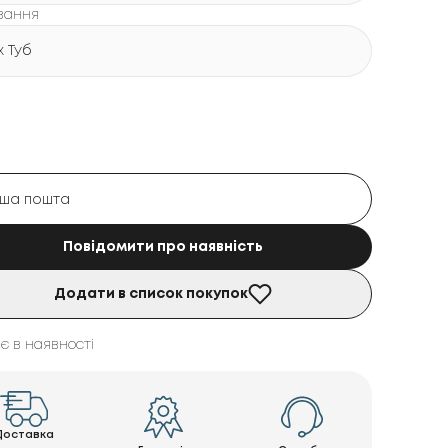
вання
х Туб
Повідомити про наявність
Додати в список покупок
є в наявності
Доставка