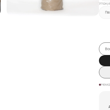
Упаку
Пв
Нема