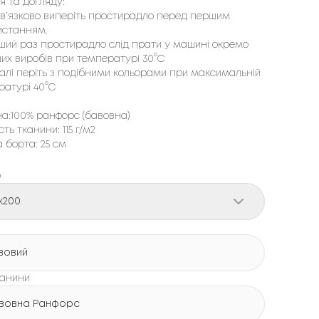
я та догляду:
в’язково виперіть простирадло перед першим
истанням.
ший раз простирадло слід прати у машині окремо
ших виробів при температурі 30°С
алі періть з подібними кольорами при максимальній
ратурі 40°С
на:100% ранфорс (бавовна)
сть тканини: 115 г/м2
 борта: 25 см
р
x200
вовий
канини
вовна Ранфорс