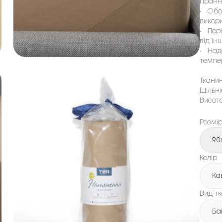
пранн
•
Обо
викор
•
Пер
від ін
•
Над
темпе
Ткани
Щільні
Висота
Розмі
90
Колір
Ка
Вид т
Ба