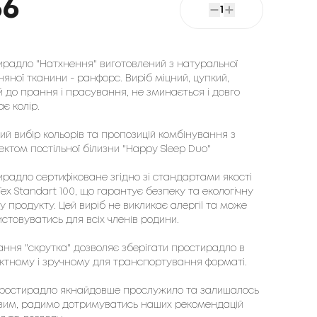
66
1
ирадло "Натхнення" виготовлений з натуральної
яної тканини - ранфорс. Виріб міцний, цупкий,
й до прання і прасування, не зминається і довго
ає колір.
й вибір кольорів та пропозицій комбінування з
ктом постільної білизни "Happy Sleep Duo"
радло сертифіковане згідно зі стандартами якості
ex Standart 100, що гарантує безпеку та екологічну
у продукту. Цей виріб не викликає алергії та може
стовуватись для всіх членів родини.
ння "скрутка" дозволяє зберігати простирадло в
ктному і зручному для транспортування форматі.
ростирадло якнайдовше прослужило та залишалось
вим, радимо дотримуватись наших рекомендацій