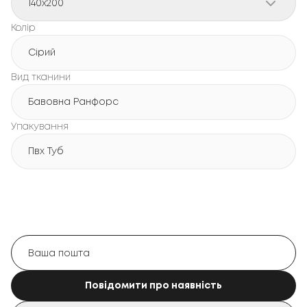
140x200
Колір
Сірий
Вид тканини
Бавовна Ранфорс
Упакування
Пвх Туб
Повідомити про наявність