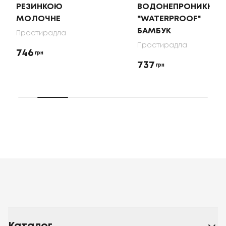
РЕЗИНКОЮ
ВОДОНЕПРОНИКНИЙ
МОЛОЧНЕ
"WATERPROOF"
БАМБУК
Простирадла
Простирадла
746
грн
737
грн