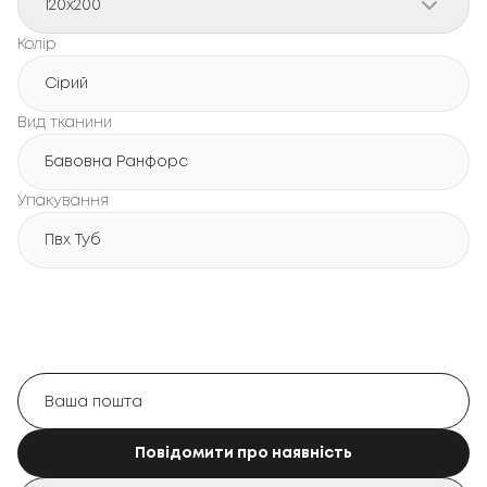
120x200
Колір
Сірий
Вид тканини
Бавовна Ранфорс
Упакування
Пвх Туб
Повідомити про наявність