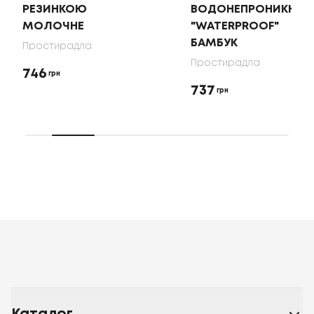
РЕЗИНКОЮ
ВОДОНЕПРОНИКНИЙ
МОЛОЧНЕ
"WATERPROOF"
БАМБУК
Простирадла
Простирадла
746
грн
737
грн