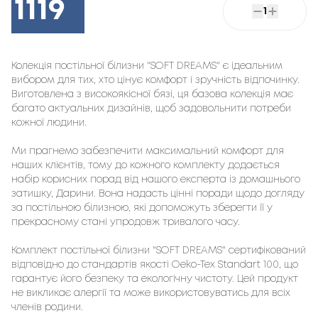
1119
1
Колекція постільної білизни "SOFT DREAMS" є ідеальним
вибором для тих, хто цінує комфорт і зручність відпочинку.
Виготовлена з високоякісної бязі, ця базова колекція має
багато актуальних дизайнів, щоб задовольнити потреби
кожної людини.
Ми прагнемо забезпечити максимальний комфорт для
наших клієнтів, тому до кожного комплекту додається
набір корисних порад від нашого експерта із домашнього
затишку, Дарини. Вона надасть цінні поради щодо догляду
за постільною білизною, які допоможуть зберегти її у
прекрасному стані упродовж тривалого часу.
Комплект постільної білизни "SOFT DREAMS" сертифікований
відповідно до стандартів якості Oeko-Tex Standart 100, що
гарантує його безпеку та екологічну чистоту. Цей продукт
не викликає алергії та може використовуватись для всіх
членів родини.