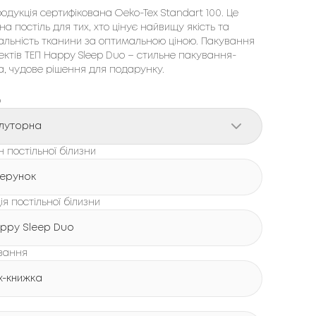
одукція сертифікована Oeko-Tex Standart 100. Це 
на постіль для тих, хто цінує найвищу якість та 
льність тканини за оптимальною ціною. Пакування 
ктів ТЕП Happy Sleep 
Duo
 – стильне пакування-
, чудове рішення для подарунку.
р
луторна
 постільної білизни
зерунок
ія постільної білизни
ppy Sleep Duo
вання
х-книжка