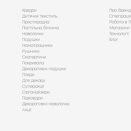
Ковдри
Про бренд
Дитячий текстиль
Співпраця
Простирадла
Робота в Т
Постільна білизна
Магазини 
Наволочки
Технології
Подушки
Блог
Наматрацники
Рушники
Скатертини
Покривала
Декоративні подушки
Пледи
Для декору
Суперакції
Органайзери
Підковдри
Декоративні наволочки
Акції