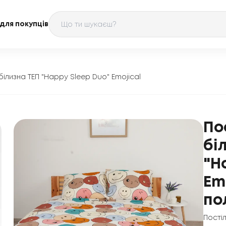
для покупців
білизна ТЕП "Happy Sleep Duo" Emojical
По
бі
"H
Em
по
Пості