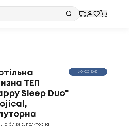
стільна
2-04008_26623
лизна ТЕП
appy Sleep Duo"
ojical,
луторна
льна білизна
,
полуторна