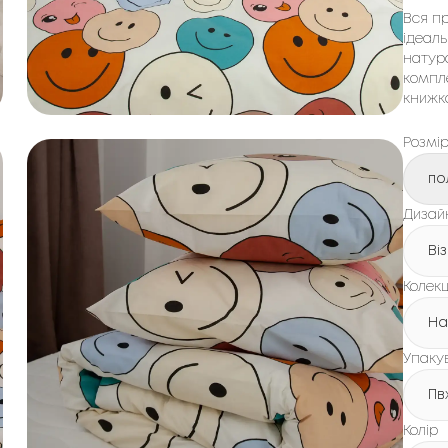
Вся пр
ідеаль
натура
компле
книжка
Розмі
по
Дизайн
Ві
Колекц
Ha
Упаку
Пв
Колір