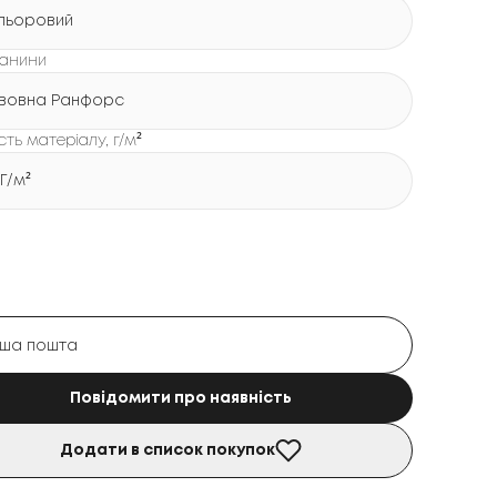
льоровий
канини
вовна Ранфорс
сть матеріалу, г/м²
 Г/м²
Повідомити про наявність
Додати в список покупок