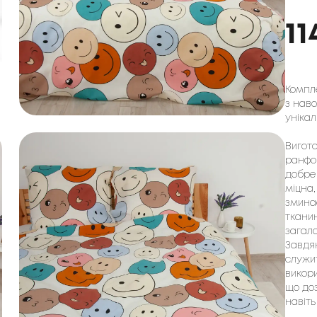
11
Компле
з наво
унікал
Вигото
ранфор
добре 
міцна,
зминає
тканин
загало
Завдяк
служит
викори
що доз
навіть