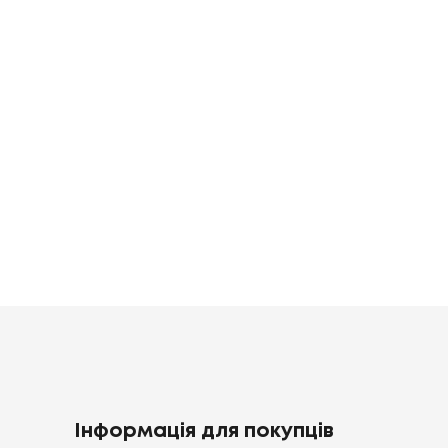
70
GATSBY,
SPRING BASI
70X70
70X70
ільна
зна
Постільна
Постільна
білизна
білизна
0
грн
1920
1398
грн
грн
Інформація для покупців