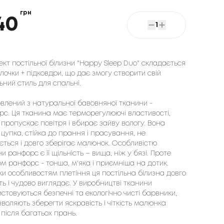
грн
40
1
кт постільної білизни "Happy Sleep Duo" складається
лочки + підковдри, що дає змогу створити свій
ьний стиль для спальні.
влений з натуральної бавовняної тканини - 
с. Ця тканина має терморегулюючі властивості, 
пропускає повітря і вбирає зайву вологу. Вона 
 цупка, стійка до прання і прасування, не 
ться і довго зберігає малюнок. Особливістю 
и ранфорс є її щільність – вища, ніж у бязі. Проте 
м ранфорс - тонша, м'яка і приємніша на дотик. 
и особливостям плетіння ця постільна білизна довго 
ь і чудово виглядає. У виробництві тканини 
стовуються безпечні та екологічно чисті барвники, 
воляють зберегти яскравість і чіткість малюнка 
 після багатьох прань.
