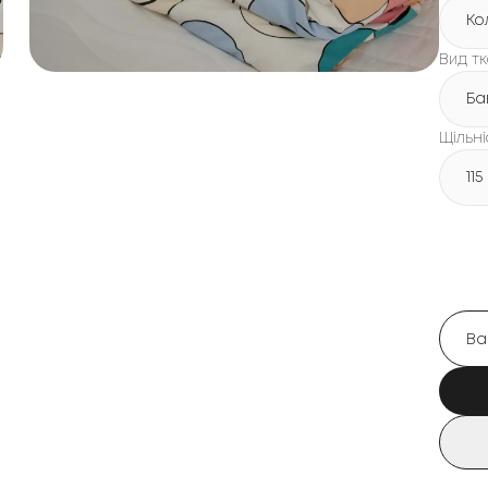
Ко
Вид т
Ба
Щільні
115