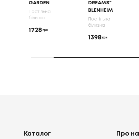
GARDEN
DREAMS"
BLENHEIM
Постільна
білизна
Постільна
білизна
1728
грн
1398
грн
Каталог
Про н