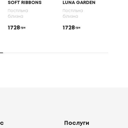
SOFT RIBBONS
LUNA GARDEN
70X
Постільна
Постільна
Пост
білизна
білизна
біли
1728
1728
165
грн
грн
ас
Послуги