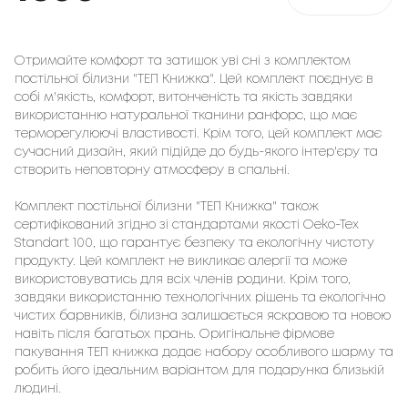
Отримайте комфорт та затишок уві сні з комплектом
постільної білизни "ТЕП Книжка". Цей комплект поєднує в
собі м'якість, комфорт, витонченість та якість завдяки
використанню натуральної тканини ранфорс, що має
терморегулюючі властивості. Крім того, цей комплект має
сучасний дизайн, який підійде до будь-якого інтер'єру та
створить неповторну атмосферу в спальні.
Комплект постільної білизни "ТЕП Книжка" також
сертифікований згідно зі стандартами якості Oeko-Tex
Standart 100, що гарантує безпеку та екологічну чистоту
продукту. Цей комплект не викликає алергії та може
використовуватись для всіх членів родини. Крім того,
завдяки використанню технологічних рішень та екологічно
чистих барвників, білизна залишається яскравою та новою
навіть після багатьох прань. Оригінальне фірмове
пакування ТЕП книжка додає набору особливого шарму та
робить його ідеальним варіантом для подарунка близькій
людині.