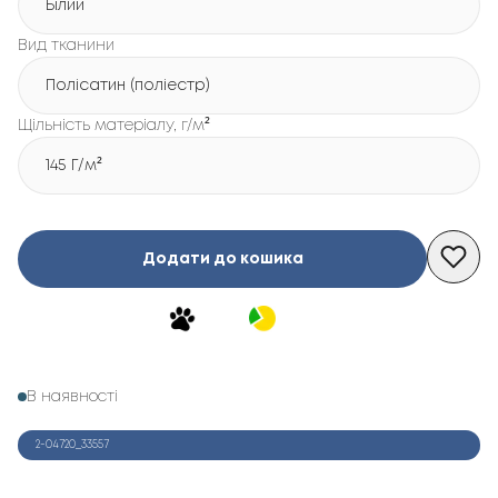
Білий
Вид тканини
Полісатин (поліестр)
Щільність матеріалу, г/м²
145 Г/м²
Додати до кошика
В наявності
2-04720_33557