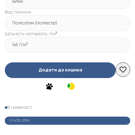
Білий
Вид тканини
Полісатин (поліестр)
Щільність матеріалу, г/м²
145 Г/м²
Додати до кошика
В наявності
2-04720_33556