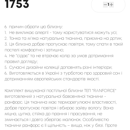
1753
1
6 причин обрати цю білизну:
1.
Не викликає алергії - тому користуватися можуть усі;
2.
Тонка та м’яка натуральна тканина, приємна на дотик;
3.
Ця білизна добре пропускає повітря, тому спати в такій
постелі комфортно і затишно;
4.
Не “сідає” та не втрачає колір за умов дотримання
правил догляду;
5.
Сучасні дизайни колекції доповнять різні інтер'єри;
6.
Виготовляється в Україні з турботою про здоровий сон і
дотриманням європейських стандартів якості.
Комплект вишуканої постільної білизни ТЕП "RANFORCE"
виготовлений з натуральної бавовняної тканини -
ранфорс. Ця тканина має терморегулюючі властивості,
добре пропускає повітря і вбирає зайву вологу. Вона
міцна, цупка, стійка до прання і прасування, не
зминається і довго зберігає малюнок. Особливістю
тканини ранфорс є її щільність – вища, ніж у бязі. Проте