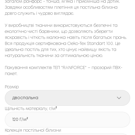
загалом ранфорс - тонша, м'яка і приємніша на дотик.
Завдяки особливостям плетіння ця постільна білизна
довго служить і чудово виглядає.
У виробництві тканини використовуються безпечні та
екологічно чисті барвники, що дозволяють зберегти
яскравість і чіткість малюнка навіть після багатьох прань.
Вся продукція сертифікована Oeko-Tex Standart 100. Це
ідеальна постіль для тих, хто цінує найвищу якість та
натуральність тканини за оптимальною ціною.
Пакування комплектів ТЕП "RANFORCE" – прозорий ПВХ-
пакет.
Розмір
двоспальна
Щільність матеріалу, г/м²
120 Г/м²
Колекція постільної білизни