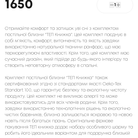
1650
1
Отримайте комфорт та затишок уві сні з комплектом
постільної білизни "ТЕП Книжка". Цей комплект поєднує в
собі м'якість, комфорт, витонченість та якість завдяки
використанню натуральної тканини ранфорс, що має
терморегулюючі властивості. Крім того, цей комплект має
сучасний дизайн, який підійде до будь-якого інтер'єру та
створить неповторну атмосферу в спальні.
Комплект постільної білизни "ТЕП Книжка" також
сертифікований згідно зі стандартами якості Oeko-Tex
Standart 100, що гарантує безпеку та екологічну чистоту
продукту. Цей комплект не викликає алергії та може
використовуватись для всіх членів родини. Крім того,
завдяки використанню технологічних рішень та екологічно
чистих барвників, білизна залишається яскравою та новою
навіть після багатьох прань. Оригінальне фірмове
пакування ТЕП книжка додає набору особливого шарму та
робить його ідеальним варіантом для подарунка близькій