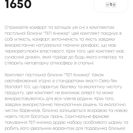
1650
1
Отримайте комфорт та затишок уві сні з комплектом
постільної білизни "ТЕП Книжка". Цей комплект поєднує в
собі м'якість, комфорт, витонченість та якість завдяки
використанню натуральної тканини ранфорс, що має
терморегулюючі властивості. Крім того, цей комплект має
сучасний дизайн, який підійде до будь-якого інтер'єру та
створить неповторну атмосферу в спальні.
Комплект постільної білизни "ТЕП Книжка" також
сертифікований згідно зі стандартами якості Oeko-Tex
Standart 100, що гарантує безпеку та екологічну чистоту
продукту. Цей комплект не викликає алергії та може
використовуватись для всіх членів родини. Крім того,
завдяки використанню технологічних рішень та екологічно
чистих барвників, білизна залишається яскравою та новою
навіть після багатьох прань. Оригінальне фірмове
пакування ТЕП книжка додає набору особливого шарму та
робить його ідеальним варіантом для подарунка близькій