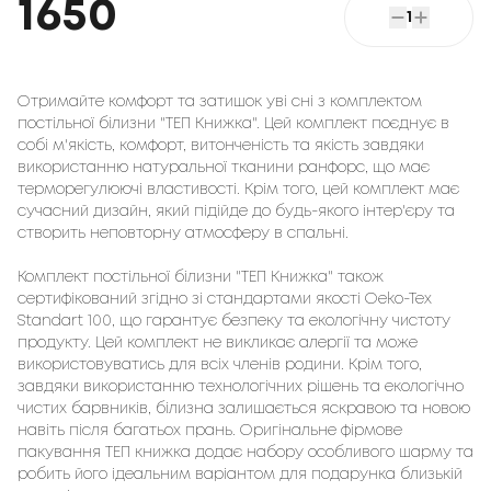
1650
1
Отримайте комфорт та затишок уві сні з комплектом
постільної білизни "ТЕП Книжка". Цей комплект поєднує в
собі м'якість, комфорт, витонченість та якість завдяки
використанню натуральної тканини ранфорс, що має
терморегулюючі властивості. Крім того, цей комплект має
сучасний дизайн, який підійде до будь-якого інтер'єру та
створить неповторну атмосферу в спальні.
Комплект постільної білизни "ТЕП Книжка" також
сертифікований згідно зі стандартами якості Oeko-Tex
Standart 100, що гарантує безпеку та екологічну чистоту
продукту. Цей комплект не викликає алергії та може
використовуватись для всіх членів родини. Крім того,
завдяки використанню технологічних рішень та екологічно
чистих барвників, білизна залишається яскравою та новою
навіть після багатьох прань. Оригінальне фірмове
пакування ТЕП книжка додає набору особливого шарму та
робить його ідеальним варіантом для подарунка близькій