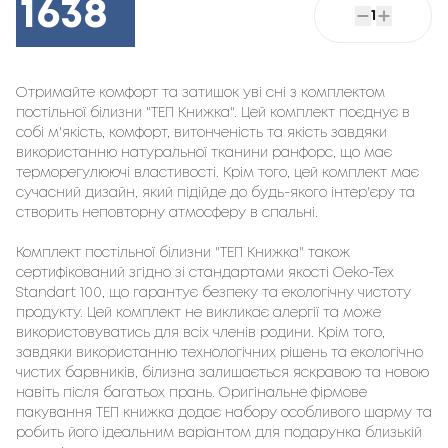
1638
1
Отримайте комфорт та затишок уві сні з комплектом
постільної білизни "ТЕП Книжка". Цей комплект поєднує в
собі м'якість, комфорт, витонченість та якість завдяки
використанню натуральної тканини ранфорс, що має
терморегулюючі властивості. Крім того, цей комплект має
сучасний дизайн, який підійде до будь-якого інтер'єру та
створить неповторну атмосферу в спальні.
Комплект постільної білизни "ТЕП Книжка" також
сертифікований згідно зі стандартами якості Oeko-Tex
Standart 100, що гарантує безпеку та екологічну чистоту
продукту. Цей комплект не викликає алергії та може
використовуватись для всіх членів родини. Крім того,
завдяки використанню технологічних рішень та екологічно
чистих барвників, білизна залишається яскравою та новою
навіть після багатьох прань. Оригінальне фірмове
пакування ТЕП книжка додає набору особливого шарму та
робить його ідеальним варіантом для подарунка близькій