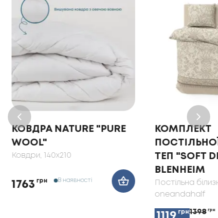
КОВДРА NATURE "PURE
КОМПЛЕКТ
WOOL"
ПОСТІЛЬНОЇ
Ковдри
, 140x210
ТЕП "SOFT 
BLENHEIM
В наявності
грн
Постільна білиз
1763
oneandahalf
1398
грн
грн
1119