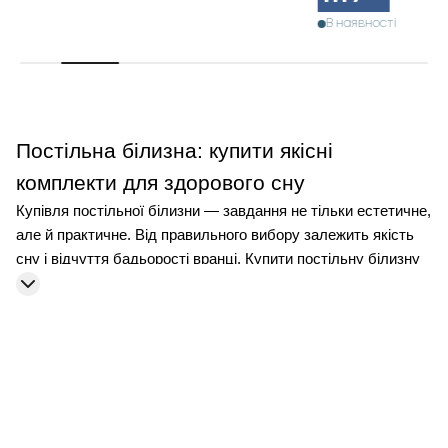
В наявності
Постільна білизна: купити якісні
комплекти для здорового сну
Купівля постільної білизни — завдання не тільки естетичне,
але й практичне. Від правильного вибору залежить якість
сну і відчуття бадьорості вранці. Купити постільну білизну
можна в різних форматах: від класичних до дизайнерських
комплектів, що підходять під будь-який інтер'єр.
Розглянемо практичні поради, які допоможуть придбати
відповідний набір під ваші потреби, а також рекомендації з
догляду за текстилем.
Як вибрати якісний комплект постільної
білизни