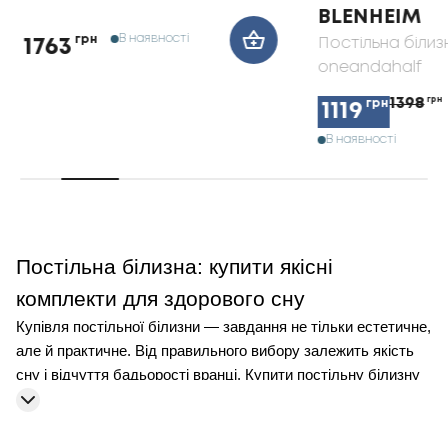
BLENHEIM
В наявності
грн
Постільна білиз
1763
oneandahalf
1398
грн
грн
1119
В наявності
Постільна білизна: купити якісні
комплекти для здорового сну
Купівля постільної білизни — завдання не тільки естетичне,
але й практичне. Від правильного вибору залежить якість
сну і відчуття бадьорості вранці. Купити постільну білизну
можна в різних форматах: від класичних до дизайнерських
комплектів, що підходять під будь-який інтер'єр.
Розглянемо практичні поради, які допоможуть придбати