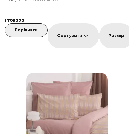
стануть ще затишнішими!
1
товара
Порівняти
Сортувати
Розмір