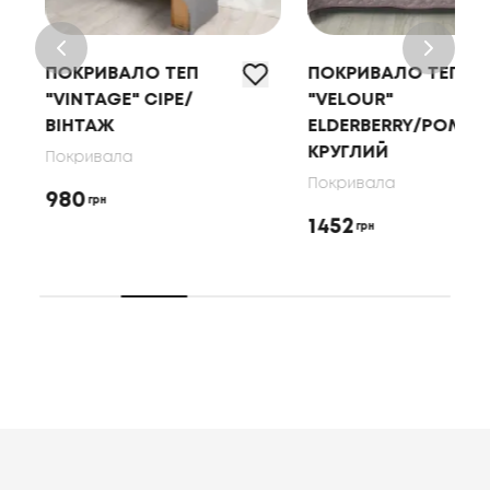
ПОКРИВАЛО ТЕП
ПОКРИВАЛО ТЕП
"VINTAGE" СІРЕ/
"VELOUR"
ВІНТАЖ
ELDERBERRY/РОМБ
КРУГЛИЙ
Покривала
Покривала
980
грн
1452
грн