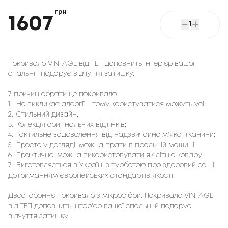
грн
1607
1
Покривало VINTAGE від ТЕП доповнить інтер'єр вашої 
спальні і подарує відчуття затишку. 
7 причин обрати це покривало:
1.
Не викликає алергії - тому користуватися можуть усі;
2.
Стильний дизайн;
3.
Колекція оригінальних відтінків;
4.
Тактильне задоволення від надзвичайно м'якої тканини;
5.
Просте у догляді: можна прати в пральній машині;
6.
Практичне: можна використовувати як літню ковдру;
7.
Виготовляється в Україні з турботою про здоровий сон і
дотриманням європейських стандартів якості.
Двостороннє покривало з мікрофібри. Покривало VINTAGE
від ТЕП доповнить інтер'єр вашої спальні й подарує
відчуття затишку.