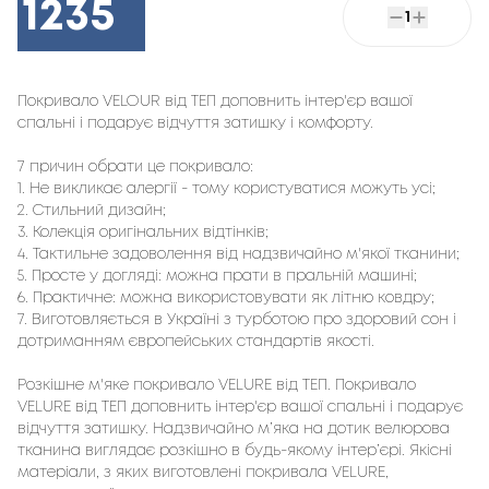
1235
1
Покривало VELOUR від ТЕП доповнить інтер'єр вашої 
спальні і подарує відчуття затишку і комфорту.
7 причин обрати це покривало:
1. Не викликає алергії - тому користуватися можуть усі;
2. Стильний дизайн;
3. Колекція оригінальних відтінків;
4. Тактильне задоволення від надзвичайно м'якої тканини;
5. Просте у догляді: можна прати в пральній машині;
6. Практичне: можна використовувати як літню ковдру;
7. Виготовляється в Україні з турботою про здоровий сон і
дотриманням європейських стандартів якості.
Розкішне м'яке покривало VELURE від ТЕП. Покривало
VELURE від ТЕП доповнить інтер'єр вашої спальні і подарує
відчуття затишку. Надзвичайно м’яка на дотик велюрова
тканина виглядає розкішно в будь-якому інтер’єрі. Якісні
матеріали, з яких виготовлені покривала VELURE,