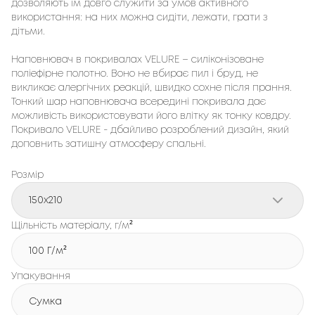
дозволяють їм довго служити за умов активного
використання: на них можна сидіти, лежати, грати з
дітьми.
Наповнювач в покривалах VELURE – силіконізоване
поліефірне полотно. Воно не вбирає пил і бруд, не
викликає алергічних реакцій, швидко сохне після прання.
Тонкий шар наповнювача всередині покривала дає
можливість використовувати його влітку як тонку ковдру.
Покривало VELURE - дбайливо розроблений дизайн, який
доповнить затишну атмосферу спальні.
Розмір
150x210
Щільність матеріалу, г/м²
100 Г/м²
Упакування
Сумка