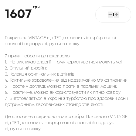
грн
1607
1
Покривало VINTAGE від ТЕП доповнить інтер'єр вашої 
спальні і подарує відчуття затишку. 
7 причин обрати це покривало:
1.
Не викликає алергії - тому користуватися можуть усі;
2.
Стильний дизайн;
3.
Колекція оригінальних відтінків;
4.
Тактильне задоволення від надзвичайно м'якої тканини;
5.
Просте у догляді: можна прати в пральній машині;
6.
Практичне: можна використовувати як літню ковдру;
7.
Виготовляється в Україні з турботою про здоровий сон і
дотриманням європейських стандартів якості.
Двостороннє покривало з мікрофібри. Покривало VINTAGE
від ТЕП доповнить інтер'єр вашої спальні й подарує
відчуття затишку.