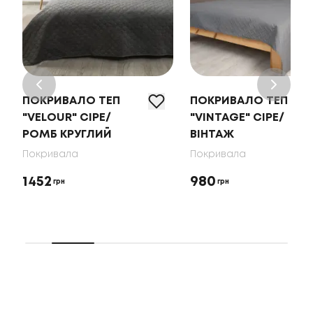
ПОКРИВАЛО ТЕП
ПОКРИВАЛО ТЕП
"VELOUR" СІРЕ/
"VINTAGE" СІРЕ/
РОМБ КРУГЛИЙ
ВІНТАЖ
Покривала
Покривала
1452
980
грн
грн