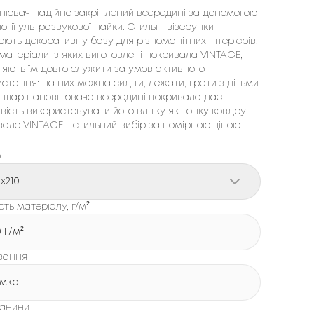
нювач надійно закріплений всередині за допомогою
огії ультразвукової пайки. Стильні візерунки
ють декоративну базу для різноманітних інтер’єрів.
 матеріали, з яких виготовлені покривала VINTAGE,
яють їм довго служити за умов активного
стання: на них можна сидіти, лежати, грати з дітьми.
й шар наповнювача всередині покривала дає
ість використовувати його влітку як тонку ковдру.
ало VINTAGE - стильний вибір за помірною ціною.
р
0x210
сть матеріалу, г/м²
0 Г/м²
вання
мка
канини