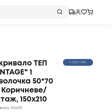
кривало ТЕП
4-00507_18082
INTAGE" 1
волочка 50*70
 Коричневе/
нтаж, 150x210
вала
,
150x210