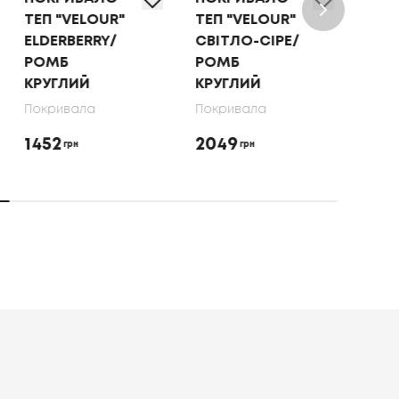
ТЕП "VELOUR"
ТЕП "VELOUR"
ТЕП
ELDERBERRY/
СВІТЛО-СІРЕ/
КАП
РОМБ
РОМБ
РО
КРУГЛИЙ
КРУГЛИЙ
КРУ
Покривала
Покривала
Покр
1452
2049
145
грн
грн