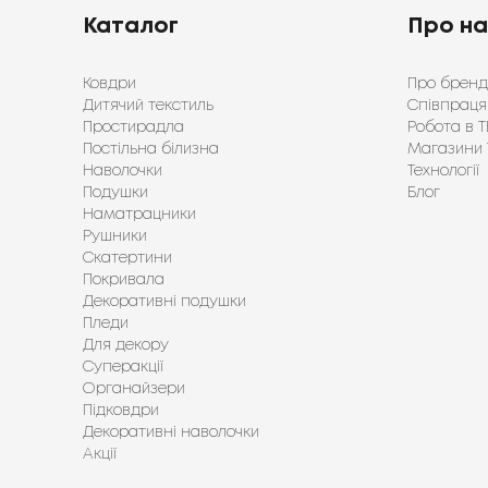
Каталог
Про н
Ковдри
Про бренд
Дитячий текстиль
Співпраця
Простирадла
Робота в Т
Постільна білизна
Магазини 
Наволочки
Технології
Подушки
Блог
Наматрацники
Рушники
Скатертини
Покривала
Декоративні подушки
Пледи
Для декору
Суперакції
Органайзери
Підковдри
Декоративні наволочки
Акції