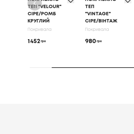
R"
ТЕП "VELOUR"
ТЕП
СІРЕ/РОМБ
"VINTAGE"
КРУГЛИЙ
СІРЕ/ВІНТАЖ
Покривала
Покривала
1452
980
грн
грн