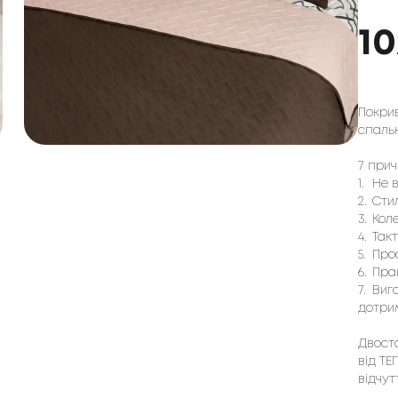
10
Покрив
спальн
7 прич
1.
Не в
2.
Сти
3.
Коле
4.
Так
5.
Про
6.
Пра
7.
Виго
дотри
Двост
від ТЕ
відчут