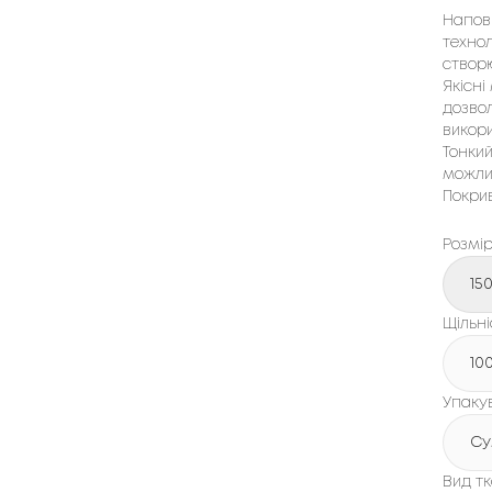
Напов
технол
створю
Якісні
дозвол
викори
Тонки
можлив
Покрив
Розмі
15
Щільні
10
Упаку
Су
Вид т