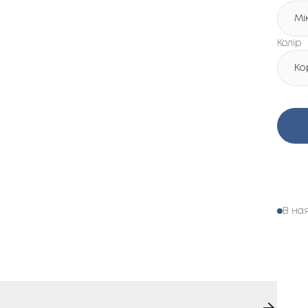
Мі
Колір
Ко
В на