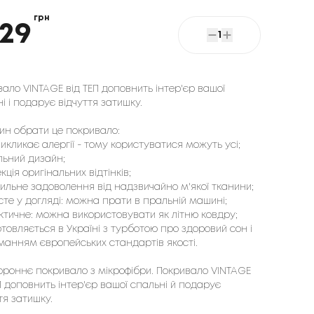
грн
29
1
ало VINTAGE від ТЕП доповнить інтер'єр вашої 
і і подарує відчуття затишку. 
ин обрати це покривало:
икликає алергії - тому користуватися можуть усі;
льний дизайн;
кція оригінальних відтінків;
тильне задоволення від надзвичайно м'якої тканини;
сте у догляді: можна прати в пральній машині;
ктичне: можна використовувати як літню ковдру;
товляється в Україні з турботою про здоровий сон і
манням європейських стандартів якості.
ороннє покривало з мікрофібри. Покривало VINTAGE
П доповнить інтер'єр вашої спальні й подарує
тя затишку.