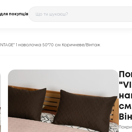
для покупців
INTAGE" 1 наволочка 50*70 см Коричневе/Вінтаж
По
"V
на
см
Ві
Покри