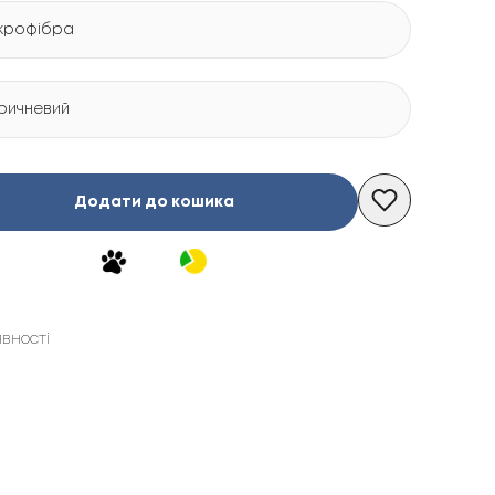
крофібра
ричневий
Додати до кошика
явності