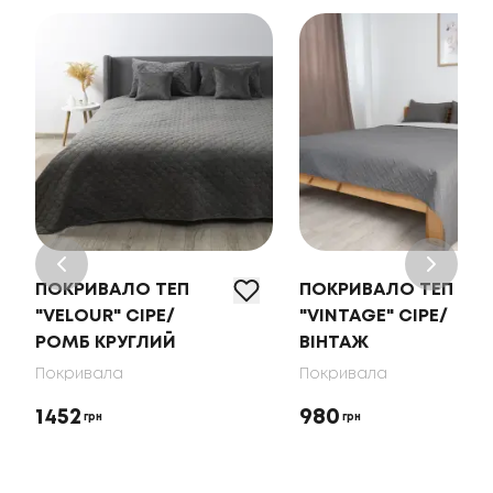
ПОКРИВАЛО ТЕП
ПОКРИВАЛО ТЕП
"VELOUR" СІРЕ/
"VINTAGE" СІРЕ/
РОМБ КРУГЛИЙ
ВІНТАЖ
Покривала
Покривала
1452
980
грн
грн