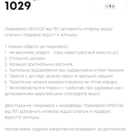
1029
1
Покривало VINTAGE від ТЕП доповнить інтер'єр вашої 
спальні і подарує відчуття затишку. 
7 причин обрати це покривало:
1.
Не викликає алергії - тому користуватися можуть усі;
2.
Стильний дизайн;
3.
Колекція оригінальних відтінків;
4.
Тактильне задоволення від надзвичайно м'якої тканини;
5.
Просте у догляді: можна прати в пральній машині;
6.
Практичне: можна використовувати як літню ковдру;
7.
Виготовляється в Україні з турботою про здоровий сон і
дотриманням європейських стандартів якості.
Двостороннє покривало з мікрофібри. Покривало VINTAGE
від ТЕП доповнить інтер'єр вашої спальні й подарує
відчуття затишку.
Наповнювач надійно закріплений всередині за допомогою