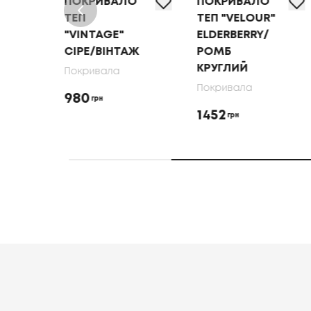
О
ПОКРИВАЛО
ПОКРИВАЛО
R"
ТЕП
ТЕП "VELOUR"
"VINTAGE"
ELDERBERRY/
СІРЕ/ВІНТАЖ
РОМБ
КРУГЛИЙ
Покривала
Покривала
980
грн
1452
грн