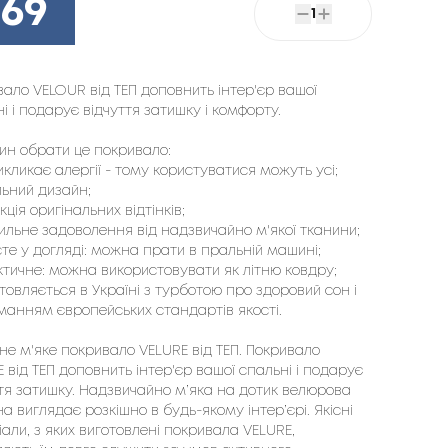
869
1
ало VELOUR від ТЕП доповнить інтер'єр вашої 
і і подарує відчуття затишку і комфорту.
ин обрати це покривало:
викликає алергії - тому користуватися можуть усі;
льний дизайн;
екція оригінальних відтінків;
тильне задоволення від надзвичайно м'якої тканини;
сте у догляді: можна прати в пральній машині;
ктичне: можна використовувати як літню ковдру;
отовляється в Україні з турботою про здоровий сон і
манням європейських стандартів якості.
не м'яке покривало VELURE від ТЕП. Покривало
 від ТЕП доповнить інтер'єр вашої спальні і подарує
тя затишку. Надзвичайно м’яка на дотик велюрова
а виглядає розкішно в будь-якому інтер’єрі. Якісні
али, з яких виготовлені покривала VELURE,