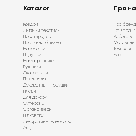
Каталог
Про н
Ковдри
Про бренд
Дитячий текстиль
Співпраця
Простирадла
Робота в Т
Постільна білизна
Магазини 
Наволочки
Технології
Подушки
Блог
Наматрацники
Рушники
Скатертини
Покривала
Декоративні подушки
Пледи
Для декору
Суперакції
Органайзери
Підковдри
Декоративні наволочки
Акції