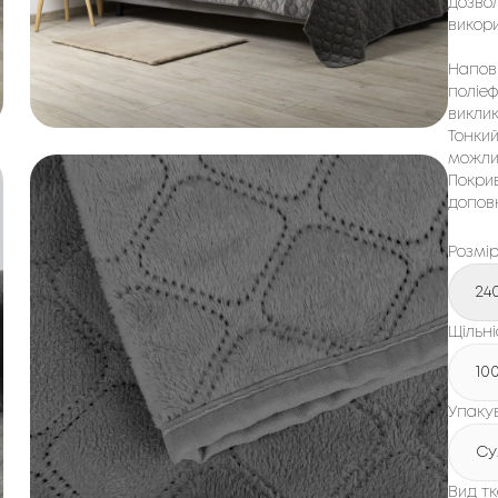
дозвол
викори
Напов
поліеф
виклик
Тонки
можлив
Покри
допов
Розмі
24
Щільні
10
Упаку
Су
Вид т