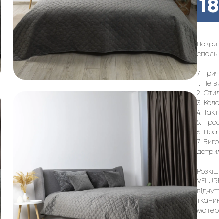
1
Покрив
спальн
7 прич
1. Не 
2. Сти
3. Кол
4. Так
5. Про
6. Пра
7. Виг
дотри
Розкіш
VELURE
відчут
тканин
матері