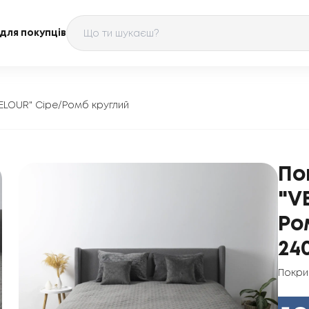
для покупців
ELOUR" Сіре/Ромб круглий
По
"V
Ро
24
Покри