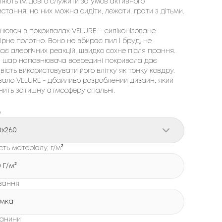
яють їм довго служити за умов активного
стання: на них можна сидіти, лежати, грати з дітьми.
нювач в покривалах VELURE – силіконізоване
ірне полотно. Воно не вбирає пил і бруд, не
ає алергічних реакцій, швидко сохне після прання.
й шар наповнювача всередині покривала дає
ість використовувати його влітку як тонку ковдру.
вало VELURE - дбайливо розроблений дизайн, який
нить затишну атмосферу спальні.
р
0x260
сть матеріалу, г/м²
0 Г/м²
вання
мка
канини