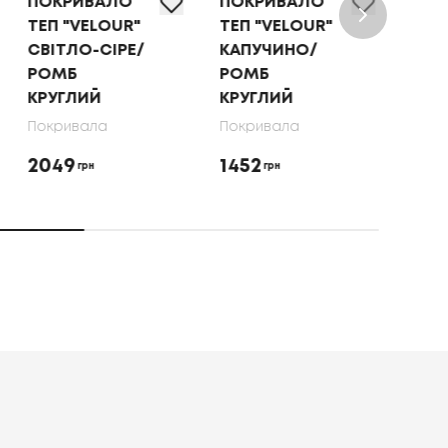
ПОКРИВАЛО
ПОКРИВАЛО
ПОК
ТЕП "VELOUR"
ТЕП "VELOUR"
ТЕП
СВІТЛО-СІРЕ/
КАПУЧИНО/
МОЛ
РОМБ
РОМБ
РО
КРУГЛИЙ
КРУГЛИЙ
КРУ
Покривала
Покривала
Покр
2049
1452
145
грн
грн