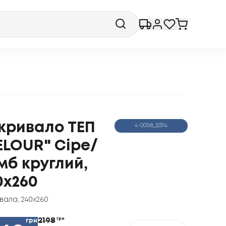
кривало ТЕП
4-00518_22394
ELOUR" Сіре/
мб круглий,
0x260
вала
,
240x260
2198
грн
грн