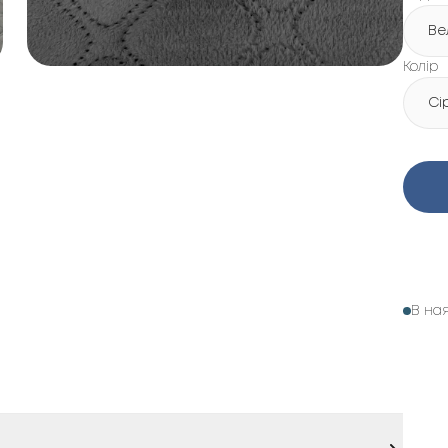
Ве
Колір
Сі
В на