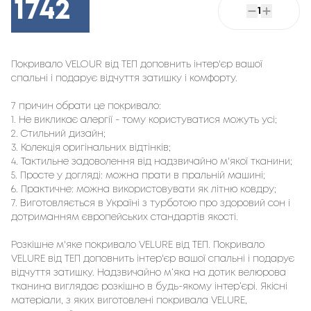
1742
1
Покривало VELOUR від ТЕП доповнить інтер'єр вашої 
спальні і подарує відчуття затишку і комфорту.
7 причин обрати це покривало:
1. Не викликає алергії - тому користуватися можуть усі;
2. Стильний дизайн;
3. Колекція оригінальних відтінків;
4. Тактильне задоволення від надзвичайно м'якої тканини;
5. Просте у догляді: можна прати в пральній машині;
6. Практичне: можна використовувати як літню ковдру;
7. Виготовляється в Україні з турботою про здоровий сон і
дотриманням європейських стандартів якості.
Розкішне м'яке покривало VELURE від ТЕП. Покривало
VELURE від ТЕП доповнить інтер'єр вашої спальні і подарує
відчуття затишку. Надзвичайно м’яка на дотик велюрова
тканина виглядає розкішно в будь-якому інтер’єрі. Якісні
матеріали, з яких виготовлені покривала VELURE,