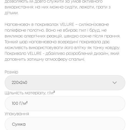
дозволяють їм довго служити за умов активного
використання: на них можна сидіти, лежати, грати з
дітьми.
Наповнювач в покривалах VELURE – силіконізоване
поліефірне полотно. Воно не вбирає пил і бруд, не
викликає алергічних реакцій, швидко сохне після прання.
Тонкий шар наповнювача всередині покривала дає
можливість використовувати його влітку як тонку ковдру.
Покривало VELURE - дбайливо розроблений дизайн, який
доповнить затишну атмосферу спальні.
Розмір
220x240
Щільність матеріалу, г/м²
100 Г/м²
Упакування
Сумка