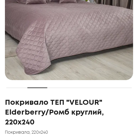
Покривало ТЕП "VELOUR"
Elderberry/Ромб круглий,
220x240
Покривала
,
220x240