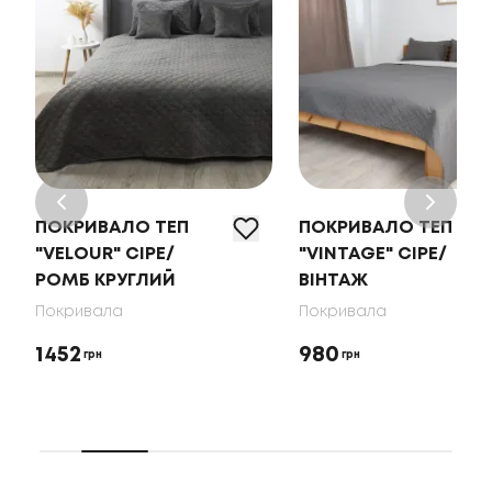
ПОКРИВАЛО ТЕП
ПОКРИВАЛО ТЕП
"VELOUR" СІРЕ/
"VINTAGE" СІРЕ/
РОМБ КРУГЛИЙ
ВІНТАЖ
Покривала
Покривала
1452
980
грн
грн