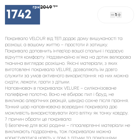
2049
грн
грн
1742
1
Покривало VELOUR від ТЕП додає дому вишуканості та
розкоші, а вашому життю – простоти й затишку.
Покривало доповнить інтер'єр вашої спальні і подарує
відчуття комфорту. Надзвичайно м’яка на дотик велюрова
тканина виглядає розкішно. Якісні матеріали, з яких
виготовлені покривала VELURE, дозволяють їм довго
служити за умов активного використання: на них можна
сидіти, лежати, грати з дітьми.
Наповнювач в покривалах VELURE – силіконізоване
поліефірне полотно. Воно не вбирає пил і бруд, не
викликає алергічних реакцій, швидко сохне після прання.
Тонкий шар наповнювача всередині покривала дає
можливість використовувати його влітку як тонку ковдру.
7 причин обрати це покривало:
1) ​​Безпечне для всієї родини – гіпоалергенні матеріали не
викликають подразнень, тож покривалом можна
користуватися навіть у домі з дітьми та домашніми