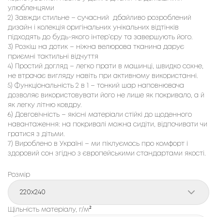
улюбленцями
2) Завжди стильне – сучасний дбайливо розроблений
дизайн і колекція оригінальних унікальних відтінків
підходять до будь-якого інтер’єру та завершують його.
3) Розкіш на дотик – ніжна велюрова тканина дарує
приємні тактильні відчуття
4) Простий догляд – легко прати в машинці, швидко сохне,
не втрачає вигляду навіть при активному використанні.
5) Функціональність 2 в 1 – тонкий шар наповнювача
дозволяє використовувати його не лише як покривало, а й
як легку літню ковдру.
6) Довговічність – якісні матеріали стійкі до щоденного
навантаження: на покривалі можна сидіти, відпочивати чи
гратися з дітьми.
7) Вироблено в Україні – ми піклуємось про комфорт і
здоровий сон згідно з європейськими стандартами якості.
Розмір
220x240
Щільність матеріалу, г/м²