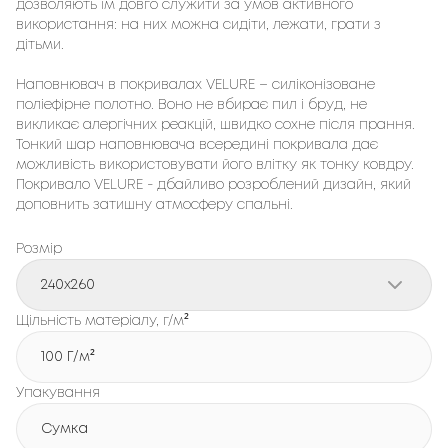
дозволяють їм довго служити за умов активного
використання: на них можна сидіти, лежати, грати з
дітьми.
Наповнювач в покривалах VELURE – силіконізоване
поліефірне полотно. Воно не вбирає пил і бруд, не
викликає алергічних реакцій, швидко сохне після прання.
Тонкий шар наповнювача всередині покривала дає
можливість використовувати його влітку як тонку ковдру.
Покривало VELURE - дбайливо розроблений дизайн, який
доповнить затишну атмосферу спальні.
Розмір
240x260
Щільність матеріалу, г/м²
100 Г/м²
Упакування
Сумка