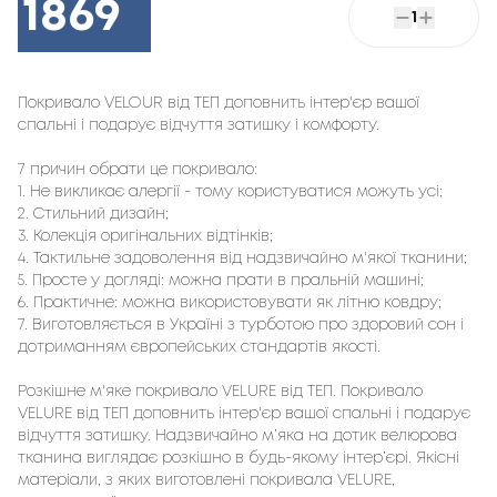
1869
1
Покривало VELOUR від ТЕП доповнить інтер'єр вашої 
спальні і подарує відчуття затишку і комфорту.
7 причин обрати це покривало:
1. Не викликає алергії - тому користуватися можуть усі;
2. Стильний дизайн;
3. Колекція оригінальних відтінків;
4. Тактильне задоволення від надзвичайно м'якої тканини;
5. Просте у догляді: можна прати в пральній машині;
6. Практичне: можна використовувати як літню ковдру;
7. Виготовляється в Україні з турботою про здоровий сон і
дотриманням європейських стандартів якості.
Розкішне м'яке покривало VELURE від ТЕП. Покривало
VELURE від ТЕП доповнить інтер'єр вашої спальні і подарує
відчуття затишку. Надзвичайно м’яка на дотик велюрова
тканина виглядає розкішно в будь-якому інтер’єрі. Якісні
матеріали, з яких виготовлені покривала VELURE,