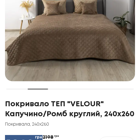
Покривало ТЕП "VELOUR"
Капучино/Ромб круглий, 240x260
Покривала
,
240x260
2198
грн
грн