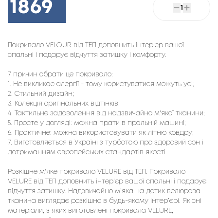
1869
1
Покривало VELOUR від ТЕП доповнить інтер'єр вашої 
спальні і подарує відчуття затишку і комфорту.
7 причин обрати це покривало:
1. Не викликає алергії - тому користуватися можуть усі;
2. Стильний дизайн;
3. Колекція оригінальних відтінків;
4. Тактильне задоволення від надзвичайно м'якої тканини;
5. Просте у догляді: можна прати в пральній машині;
6. Практичне: можна використовувати як літню ковдру;
7. Виготовляється в Україні з турботою про здоровий сон і
дотриманням європейських стандартів якості.
Розкішне м'яке покривало VELURE від ТЕП. Покривало
VELURE від ТЕП доповнить інтер'єр вашої спальні і подарує
відчуття затишку. Надзвичайно м’яка на дотик велюрова
тканина виглядає розкішно в будь-якому інтер’єрі. Якісні
матеріали, з яких виготовлені покривала VELURE,