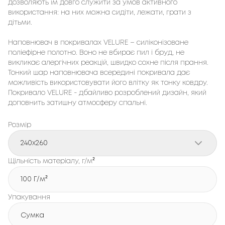
дозволяють їм довго служити за умов активного
використання: на них можна сидіти, лежати, грати з
дітьми.
Наповнювач в покривалах VELURE – силіконізоване
поліефірне полотно. Воно не вбирає пил і бруд, не
викликає алергічних реакцій, швидко сохне після прання.
Тонкий шар наповнювача всередині покривала дає
можливість використовувати його влітку як тонку ковдру.
Покривало VELURE - дбайливо розроблений дизайн, який
доповнить затишну атмосферу спальні.
Розмір
240x260
Щільність матеріалу, г/м²
100 Г/м²
Упакування
Сумка