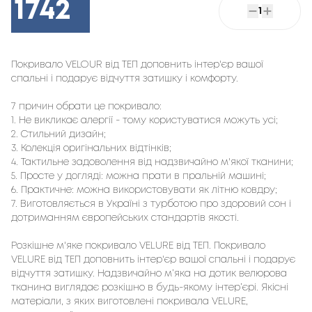
1742
1
Покривало VELOUR від ТЕП доповнить інтер'єр вашої 
спальні і подарує відчуття затишку і комфорту.
7 причин обрати це покривало:
1. Не викликає алергії - тому користуватися можуть усі;
2. Стильний дизайн;
3. Колекція оригінальних відтінків;
4. Тактильне задоволення від надзвичайно м'якої тканини;
5. Просте у догляді: можна прати в пральній машині;
6. Практичне: можна використовувати як літню ковдру;
7. Виготовляється в Україні з турботою про здоровий сон і
дотриманням європейських стандартів якості.
Розкішне м'яке покривало VELURE від ТЕП. Покривало
VELURE від ТЕП доповнить інтер'єр вашої спальні і подарує
відчуття затишку. Надзвичайно м’яка на дотик велюрова
тканина виглядає розкішно в будь-якому інтер’єрі. Якісні
матеріали, з яких виготовлені покривала VELURE,