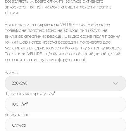
дозволяють їм довго служити за умов активного
використання: на них можна сидіти, лежати, грати з
дітьми.
Наповнювач в покривалах VELURE – силіконізоване
поліефірне полотно. Воно не вбирає пил і бруд, не
викликає алергічних реакцій, швидко сохне після прання.
Тонкий шар наповнювача всередині покривала дає
можливість використовувати його влітку як тонку ковдру.
Покривало VELURE - дбайливо розроблений дизайн, який
доповнить затишну атмосферу спальні.
Розмір
220x240
Щільність матеріалу, г/м²
100 Г/м²
Упакування
Сумка