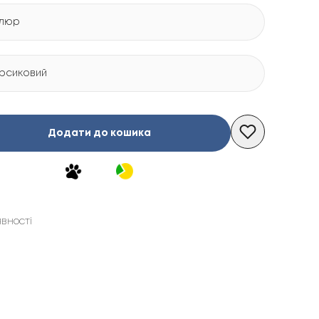
люр
рсиковий
Додати до кошика
явності