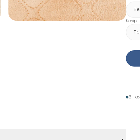
Ве
Колір
Пе
В на