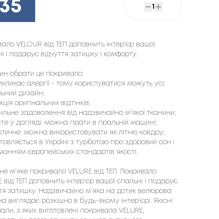
235
1
ало VELOUR від ТЕП доповнить інтер'єр вашої 
і і подарує відчуття затишку і комфорту.
ин обрати це покривало:
викликає алергії - тому користуватися можуть усі;
льний дизайн;
екція оригінальних відтінків;
тильне задоволення від надзвичайно м'якої тканини;
сте у догляді: можна прати в пральній машині;
ктичне: можна використовувати як літню ковдру;
отовляється в Україні з турботою про здоровий сон і
манням європейських стандартів якості.
не м'яке покривало VELURE від ТЕП. Покривало
 від ТЕП доповнить інтер'єр вашої спальні і подарує
тя затишку. Надзвичайно м’яка на дотик велюрова
а виглядає розкішно в будь-якому інтер’єрі. Якісні
али, з яких виготовлені покривала VELURE,