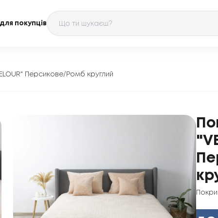
для покупців
VELOUR" Персикове/Ромб круглий
По
"V
Пе
кр
Покри