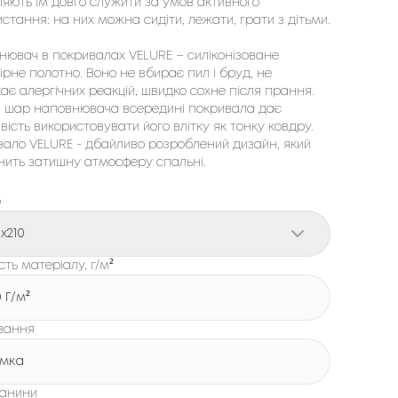
яють їм довго служити за умов активного
стання: на них можна сидіти, лежати, грати з дітьми.
нювач в покривалах VELURE – силіконізоване
ірне полотно. Воно не вбирає пил і бруд, не
ає алергічних реакцій, швидко сохне після прання.
й шар наповнювача всередині покривала дає
ість використовувати його влітку як тонку ковдру.
вало VELURE - дбайливо розроблений дизайн, який
нить затишну атмосферу спальні.
р
0x210
сть матеріалу, г/м²
0 Г/м²
вання
мка
канини