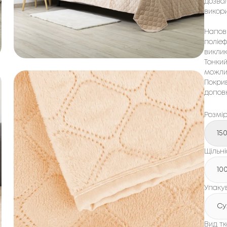
дозвол
викори
Напов
поліеф
виклик
Тонки
можлив
Покри
допов
Розмі
15
Щільні
10
Упаку
Су
Вид т