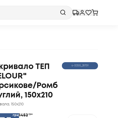
кривало ТЕП
4-00515_28759
ELOUR"
рсикове/Ромб
углий, 150x210
вала
,
150x210
1452
грн
грн