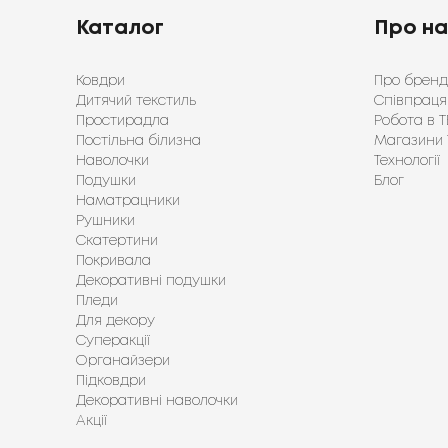
Каталог
Про н
Ковдри
Про бренд
Дитячий текстиль
Співпраця
Простирадла
Робота в Т
Постільна білизна
Магазини 
Наволочки
Технології
Подушки
Блог
Наматрацники
Рушники
Скатертини
Покривала
Декоративні подушки
Пледи
Для декору
Суперакції
Органайзери
Підковдри
Декоративні наволочки
Акції