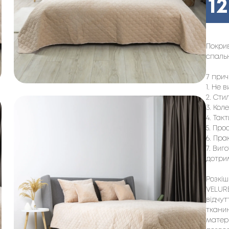
1
Покрив
спальн
7 прич
1. Не 
2. Сти
3. Кол
4. Так
5. Про
6. Пра
7. Виг
дотри
Розкіш
VELURE
відчут
тканин
матері