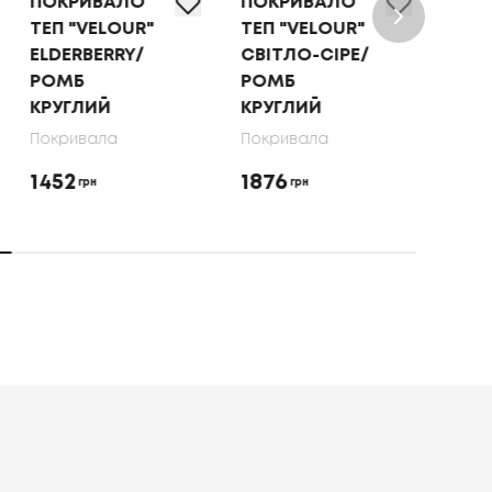
ПОКРИВАЛО
ПОКРИВАЛО
ПО
ТЕП "VELOUR"
ТЕП "VELOUR"
ТЕП
СВІТЛО-СІРЕ/
КАПУЧИНО/
МО
РОМБ
РОМБ
РО
КРУГЛИЙ
КРУГЛИЙ
КРУ
Покривала
Покривала
Пок
1876
1452
145
грн
грн