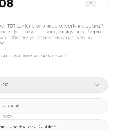
508
1
а ТЕП ШИК не викликає алергічних реакцій,
 комфортний сон. Ковдра відмінно зберігає
у і забезпечує оптимальну циркуляцію
ря.
 зовнішньої тканини в асортименті
р
0x210
льоровий
нювач
лієфірне Волокно Double Air