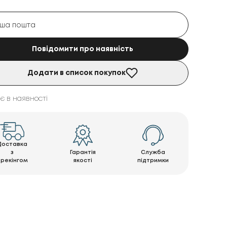
Повідомити про наявність
Додати в список покупок
є в наявності
Доставка
з
Гарантія
Служба
трекінгом
якості
підтримки