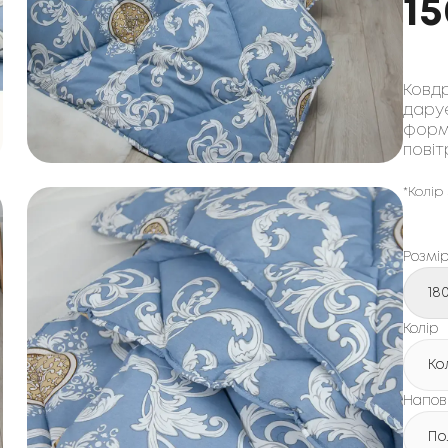
1
Ковдр
дарує
форм
повіт
*Колір
Розмі
18
Колір
Ко
Напов
По