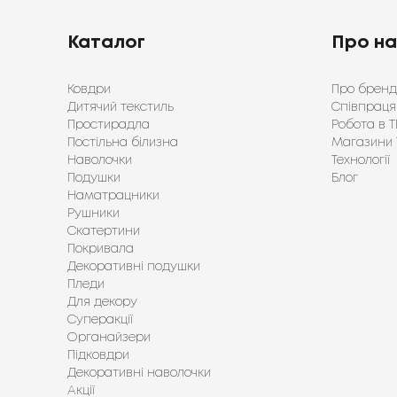
Каталог
Про н
Ковдри
Про бренд
Дитячий текстиль
Співпраця
Простирадла
Робота в Т
Постільна білизна
Магазини 
Наволочки
Технології
Подушки
Блог
Наматрацники
Рушники
Скатертини
Покривала
Декоративні подушки
Пледи
Для декору
Суперакції
Органайзери
Підковдри
Декоративні наволочки
Акції