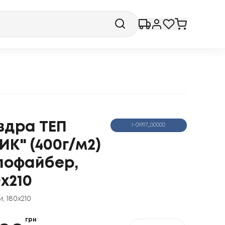
вдра ТЕП
1-01997_00000
ИК" (400г/м2)
лофайбер,
0x210
и
,
180x210
грн