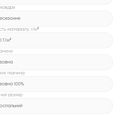
 ковдри
есезонне
сть матеріалу, г/м²
0 Г/м²
канини
вовна
шня тканина
вовна 100%
ний розмір
оспальний