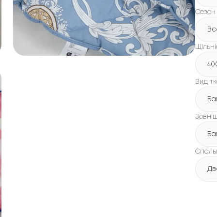
Сезон
Вс
Щільні
40
Вид т
Ба
Зовні
Ба
Спаль
Дв