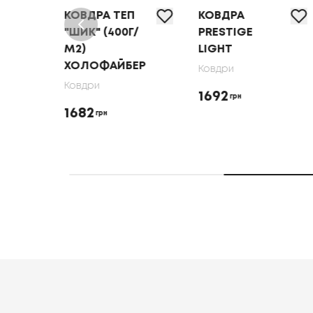
КОВДРА ТЕП
КОВДРА
C"
"ШИК" (400Г/
PRESTIGE
М2)
LIGHT
ХОЛОФАЙБЕР
Ковдри
Ковдри
1692
грн
1682
грн