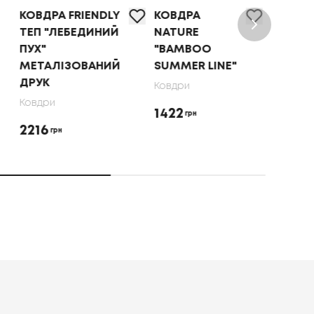
КОВДРА FRIENDLY
КОВДРА
КОВ
ТЕП "ЛЕБЕДИНИЙ
NATURE
FRIE
ПУХ"
"BAMBOO
"FO
МЕТАЛІЗОВАНИЙ
SUMMER LINE"
SEA
ДРУК
БІЛ
Ковдри
Ковдри
Ковд
1422
грн
2216
171
грн