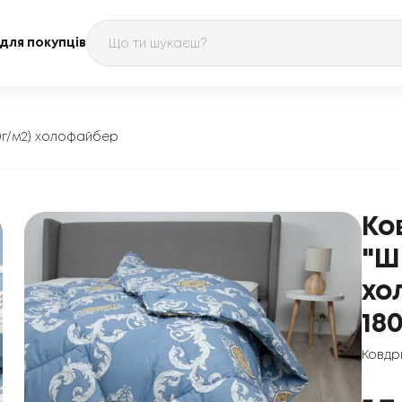
для покупців
0г/м2) холофайбер
Ко
"Ш
хо
18
Ковдр