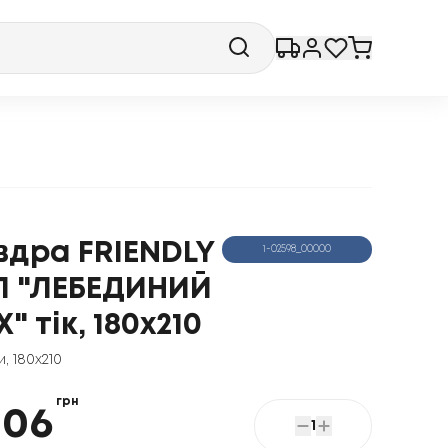
вдра FRIENDLY
1-02598_00000
П "ЛЕБЕДИНИЙ
" тік, 180x210
и
,
180x210
грн
506
1