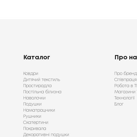
Каталог
Про н
Ковдри
Про бренд
Дитячий текстиль
Співпраця
Простирадла
Робота в Т
Постільна білизна
Магазини 
Наволочки
Технології
Подушки
Блог
Наматрацники
Рушники
Скатертини
Покривала
Декоративні подушки