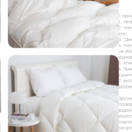
7 при
1.
Не в
2.
Ніж
сну;
3.
"Дих
4.
Нап
не зби
віднов
5.
М'як
6.
Про
сушити
7.
виго
дотри
Зручна
полієф
відрі
еколог
повітр
на дот