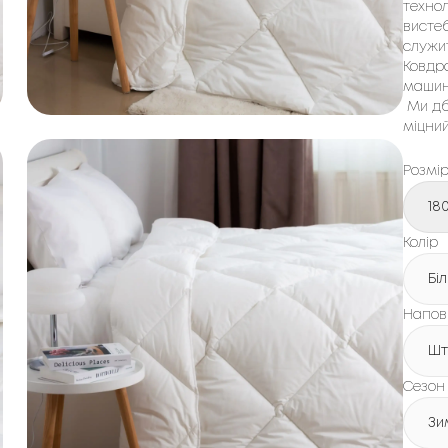
технол
вистеб
служи
Ковдра
машині
Ми дб
міцний
Розмі
18
Колір
Бі
Напов
Шт
Сезон
Зи