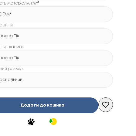
сть матеріалу, г/м²
0 Г/м²
канини
вовна Тік
шня тканина
вовна Тік
ний розмір
оспальний
Додати до кошика