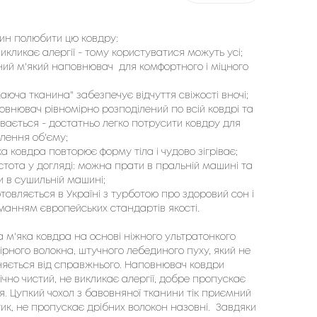
чин полюбити цю ковдру:
икликає алергії - тому користуватися можуть усі;
ний м'який наповнювач для комфортного і міцного
аюча тканина" забезпечує відчуття свіжості вночі;
овнювач рівномірно розподілений по всій ковдрі та
вається - достатньо легко потрусити ковдру для
лення об'єму;
а ковдра повторює форму тіла і чудово зігріває;
стота у догляді: можна прати в пральній машині та
 в сушильній машині;
товляється в Україні з турботою про здоровий сон і
манням європейських стандартів якості.
 м'яка ковдра на основі ніжного ультратонкого
ірного волокна, штучного лебединого пуху, який не
зняється від справжнього. Наповнювач ковдри
ічно чистий, не викликає алергії, добре пропускає
я. Цупкий чохол з бавовняної тканини тік приємний
ик, не пропускає дрібних волокон назовні. Завдяки