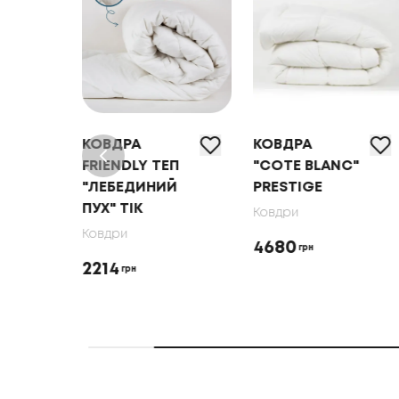
КОВДРА
КОВДРА
RE
FRIENDLY ТЕП
"COTE BLANC"
"ЛЕБЕДИНИЙ
PRESTIGE
ПУХ" ТІК
Ковдри
Ковдри
4680
грн
2214
грн