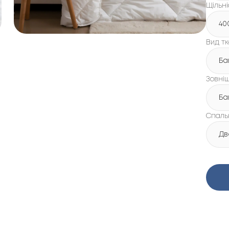
Щільні
40
Вид т
Ба
Зовні
Ба
Спаль
Дв