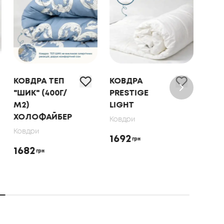
КОВДРА ТЕП
КОВДРА
КОВ
"ШИК" (400Г/
PRESTIGE
ТЕП
М2)
LIGHT
ПУХ
ХОЛОФАЙБЕР
МЕТ
Ковдри
ДРУ
Ковдри
1692
грн
Ковд
1682
грн
221