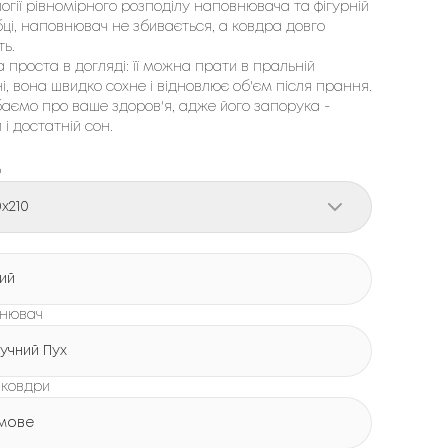
огії рівномірного розподілу наповнювача та фігурній
ці, наповнювач не збивається, а ковдра довго
ть.
 проста в догляді: її можна прати в пральній
, вона швидко сохне і відновлює об'єм після прання.
аємо про ваше здоров'я, адже його запорука -
 і достатній сон.
р
0x210
лий
нювач
учний Пух
 ковдри
мове