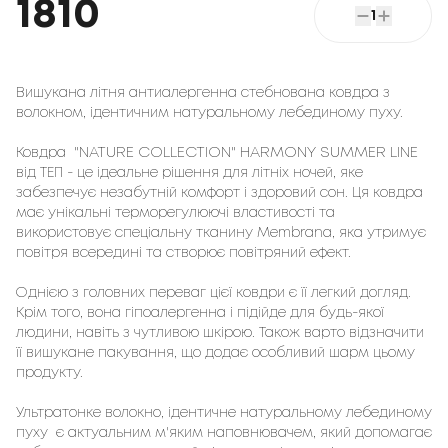
1810
1
Вишукана літня антиалергенна стебнована ковдра з
волокном, ідентичним натуральному лебединому пуху.
 "NATURE COLLECTION" HARMONY SUMMER LINE 
Ковдра
від ТЕП - це ідеальне рішення для літніх ночей, яке
забезпечує незабутній комфорт і здоровий сон. Ця ковдра
має унікальні терморегулюючі властивості та
використовує спеціальну тканину Membrana, яка утримує
повітря всередині та створює повітряний ефект.
Однією з головних переваг цієї ковдри є її легкий догляд.
Крім того, вона гіпоалергенна і підійде для будь-якої
людини, навіть з чутливою шкірою. Також варто відзначити
її вишукане пакування, що додає особливий шарм цьому
продукту.
Ультратонке волокно, ідентичне натуральному лебединому
пуху є актуальним м'яким наповнювачем, який допомагає