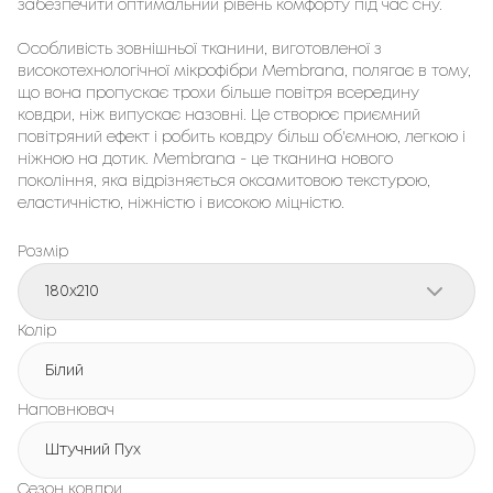
забезпечити оптимальний рівень комфорту під час сну.
Особливість зовнішньої тканини, виготовленої з
високотехнологічної мікрофібри Membrana, полягає в тому,
що вона пропускає трохи більше повітря всередину
ковдри, ніж випускає назовні. Це створює приємний
повітряний ефект і робить ковдру більш об'ємною, легкою і
ніжною на дотик. Membrana - це тканина нового
покоління, яка відрізняється оксамитовою текстурою,
еластичністю, ніжністю і високою міцністю.
Розмір
180x210
Колір
Білий
Наповнювач
Штучний Пух
Сезон ковдри