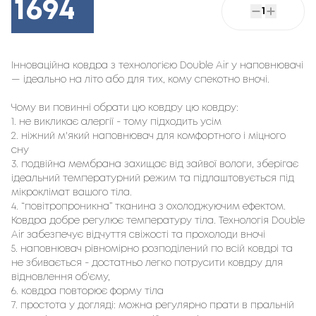
1694
1
Інноваційна ковдра з технологією Double Air у наповнювачі
— ідеально на літо або для тих, кому спекотно вночі.
Чому ви повинні обрати цю ковдру цю ковдру:
1. не викликає алергії - тому підходить усім
2. ніжний м'який наповнювач для комфортного і міцного
сну
3. подвійна мембрана захищає від зайвої вологи, зберігає
ідеальний температурний режим та підлаштовується під
мікроклімат вашого тіла.
4. “повітропроникна” тканина з охолоджуючим ефектом.
Ковдра добре регулює температуру тіла. Технологія Double
Air забезпечує відчуття свіжості та прохолоди вночі
5. наповнювач рівномірно розподілений по всій ковдрі та
не збивається - достатньо легко потрусити ковдру для
відновлення об'єму,
6. ковдра повторює форму тіла
7. простота у догляді: можна регулярно прати в пральній