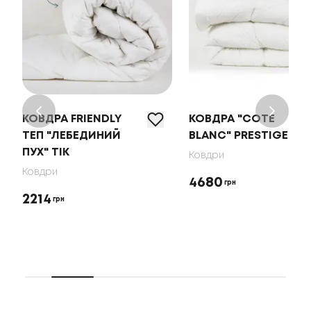
КОВДРА FRIENDLY
КОВДРА "COTE
ТЕП "ЛЕБЕДИНИЙ
BLANC" PRESTIGE
ПУХ" ТІК
Ковдри
Ковдри
4680
грн
2214
грн