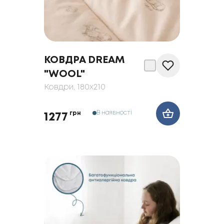
КОВДРА DREAM
"WOOL"
Ковдри
, 180x210
В наявності
грн
1277