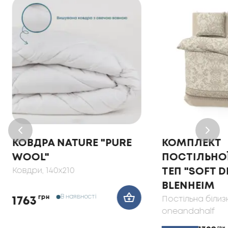
КОВДРА NATURE "PURE
КОМПЛЕКТ
WOOL"
ПОСТІЛЬНОЇ
Ковдри
, 140x210
ТЕП "SOFT 
BLENHEIM
В наявності
грн
Постільна білиз
1763
oneandahalf
грн