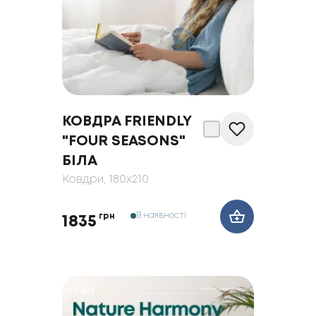
КОВДРА FRIENDLY
"FOUR SEASONS"
БІЛА
Ковдри
, 180x210
В наявності
грн
1835