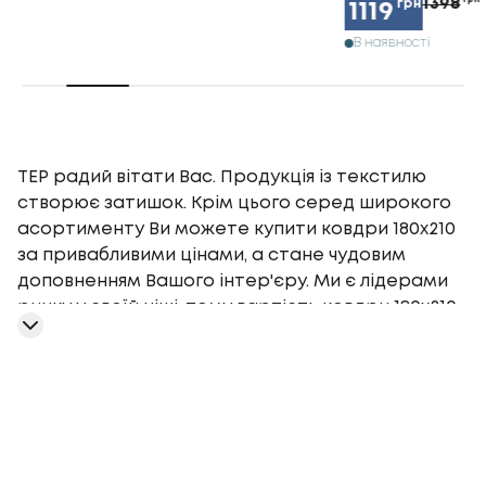
1398
грн
1119
В наявності
TEP радий вітати Вас. Продукція із текстилю
створює затишок. Крім цього серед широкого
асортименту Ви можете купити ковдри 180x210
за привабливими цінами, а стане чудовим
доповненням Вашого інтер'єру. Ми є лідерами
ринку у своїй ніші, тому вартість ковдри 180x210
буде кращою на ринку. Найчастіше покупці
вибирають таку продукцію, як ковдри 180x210 -
замовити Ви можете оформивши замовлення на
нашому сайті. Доставка здійснюється у короткі
терміни швидко та якісно у такі міста, як
Чернігів, Рівне, Одесу та за іншими містами