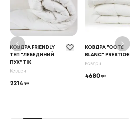
КОВДРА FRIENDLY
КОВДРА "COTE
ТЕП "ЛЕБЕДИНИЙ
BLANC" PRESTIGE
ПУХ" ТІК
Ковдри
Ковдри
4680
грн
2214
грн