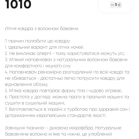
1010
1
Літня ковдра з волокном бавовни.

7 причин полюбити цю ковдру:

1. Ідеальний варіант для літніх ночей.

2. Не викликає алергії - тому користуватися можуть усі,

3. М'який наповнювач з натуральним волокном бавовни 
для комфортного і міцного сну.

4. Наповнювач рівномірно розподілений по всій ковдрі та 
не збивається - достатньо легко потрусити ковдру для 
відновлення об'єму,

5. М'яка ковдра повторює форму тіла і чудово зігріває,

6. Простота у догляді: можна прати в пральній машині та 
сушити в сушильній машині,

7. Виготовляється в Україні з турботою про здоровий сон і 
Зовнішня тканина – дихаюча мікрофібра. Натуральне 
бавовняне волокно м’яке та ніжне, це улюблений 