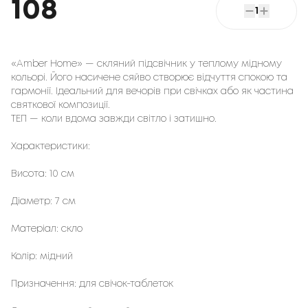
108
1
«Amber Home» — скляний підсвічник у теплому мідному
кольорі. Його насичене сяйво створює відчуття спокою та
гармонії. Ідеальний для вечорів при свічках або як частина
святкової композиції.
ТЕП — коли вдома завжди світло і затишно.
Характеристики:
Висота: 10 см
Діаметр: 7 см
Матеріал: скло
Колір: мідний
Призначення: для свічок-таблеток