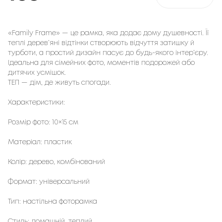
«Family Frame» — це рамка, яка додає дому душевності. Її
теплі дерев’яні відтінки створюють відчуття затишку й
турботи, а простий дизайн пасує до будь-якого інтер’єру.
Ідеальна для сімейних фото, моментів подорожей або
дитячих усмішок.
ТЕП — дім, де живуть спогади.
Характеристики:
Розмір фото: 10×15 см
Матеріал: пластик
Колір: дерево, комбінований
Формат: універсальний
Тип: настільна фоторамка
Стиль: домашній, теплий