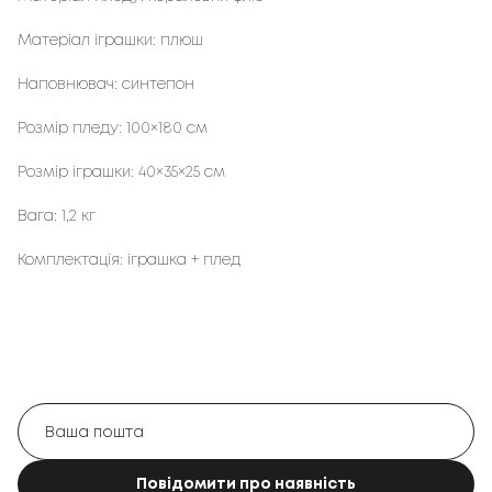
Матеріал іграшки: плюш
Наповнювач: синтепон
Розмір пледу: 100×180 см
Розмір іграшки: 40×35×25 см
Вага: 1,2 кг
Комплектація: іграшка + плед
Повідомити про наявність