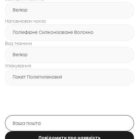
Велюр
Наповнювач чохла
Поліефірне Силіконізоване Волокно
Вид тканини
Велюр
Упакування
Пакет Поліетиленовий
Повідомити про наявність