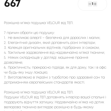
667
1
Розкішна м'яка подушка VELOUR від ТЕП.
7 причин обрати цю подушку:
1.
Не викликає алергії – безпечна для дорослих і малих;
2.
Елегантний дизайн, який доповнить різні інтер'єри;
3.
Колекція оригінальних відтінків, підібраних зі смаком;
4.
Тактильне задоволення від надзвичайно м'якої тканини;
5.
Ніяких складнощів у догляді: машинне прання
дозволене;
6.
Практичність: прекрасно підійде, як для дому, так і в офіс
чи будь-яку іншу локацію;
7.
Виготовляємо в Україні з турботою про здоровий сон та
дотриманням європейських стандартів якості.
Розкішна м'яка подушка VELOUR від ТЕП.
Подушки VELOUR від ТЕП доповнять інтер'єр вашої спальні і
подарують відчуття затишку. Надзвичайно м’яка на дотик
велюрова тканина виглядає розкішно в будь-якому