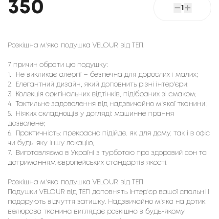
350
1
Розкішна м'яка подушка VELOUR від ТЕП.
7 причин обрати цю подушку:
1.
Не викликає алергії – безпечна для дорослих і малих;
2.
Елегантний дизайн, який доповнить різні інтер'єри;
3.
Колекція оригінальних відтінків, підібраних зі смаком;
4.
Тактильне задоволення від надзвичайно м'якої тканини;
5.
Ніяких складнощів у догляді: машинне прання
дозволене;
6.
Практичність: прекрасно підійде, як для дому, так і в офіс
чи будь-яку іншу локацію;
7.
Виготовляємо в Україні з турботою про здоровий сон та
дотриманням європейських стандартів якості.
Розкішна м'яка подушка VELOUR від ТЕП.
Подушки VELOUR від ТЕП доповнять інтер'єр вашої спальні і
подарують відчуття затишку. Надзвичайно м’яка на дотик
велюрова тканина виглядає розкішно в будь-якому