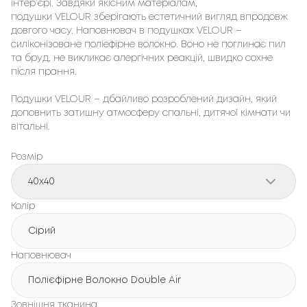
інтер’єрі. Завдяки якісним матеріалам,
подушки VELOUR зберігають естетичний вигляд впродовж
довгого часу. Наповнювач в подушках VELOUR –
силіконізоване поліефірне волокно. Воно не поглинає пил
та бруд, не викликає алергічних реакцій, швидко сохне
після прання.
Подушки VELOUR – дбайливо розроблений дизайн, який
доповнить затишну атмосферу спальні, дитячої кімнати чи
вітальні.
Розмір
40x40
Колір
Сірий
Наповнювач
Полієфірне Волокно Double Air
Зовнішня тканина