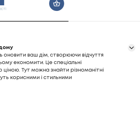
сті
 дому
оновити ваш дім, створюючи відчуття
цьому економити. Це спеціальні
ою ціною. Тут можна знайти різноманітні
нуть корисними і стильними
им акцентом у приміщенні, так і
ування кухні, вітальні, спальні або
ів і стилів дозволяє легко підібрати
ої потреби.
ильно підібрати акційні товари. Ось