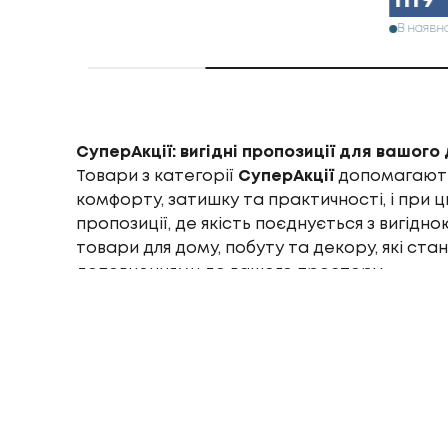
1119
В наявно
СуперАкції: вигідні пропозиції для вашого
Товари з категорії
СуперАкції
допомагають 
комфорту, затишку та практичності, і при 
пропозиції, де якість поєднується з вигідн
товари для дому, побуту та декору, які ста
доповненнями до вашого простору.
Товари зі СуперАкцій можуть бути як окрем
частиною комплексу — наприклад, для облашт
робочої зони. Великий вибір розмірів, кольор
речі для будь-якого інтер’єру або практичн
Як вигідно обрати товари зі СуперАкцій
Оновити дім і заощадити просто, якщо прав
кілька рекомендацій: