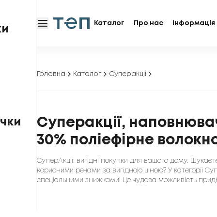
Каталог
Про нас
Інформація 
ки
Головна
Каталог
Суперакції
Суперакції, наповнюва
чки
30% поліефірне волокн
СуперАкції: вигідні покупки для вашого дому. Шукає
корисними речами за вигідною ціною? У категорії Суп
спеціальними знижками! Це чудова можливість придб