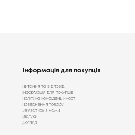
о
Поліефірне волокно
50% волокно капок, 50%
30% волокно кропиви, 70% поліефірне волокно
50%
ий
Білий
120 г/м²
50x70
100% бавовна-батист
Бавовна
Інформація для покупців
Питання та відповіді
Інформація для покупців
Політика конфіденційності
Повернення товару
Зв’язатись з нами
Відгуки
Догляд