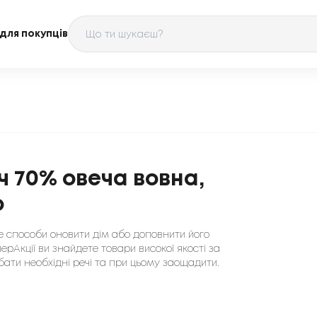
для покупців
ч 70% овеча вовна,
о
те способи оновити дім або доповнити його
ерАкції ви знайдете товари високої якості за
ати необхідні речі та при цьому заощадити.