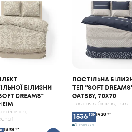
ЛЕКТ
ПОСТІЛЬНА БІЛИЗ
ІЛЬНОЇ БІЛИЗНИ
ТЕП "SOFT DREAMS
"SOFT DREAMS"
GATSBY, 70X70
HEIM
Постільна білизна
, euro
ьна білизна
,
1920
грн
грн
1536
ahalf
В наявності
1398
грн
рн