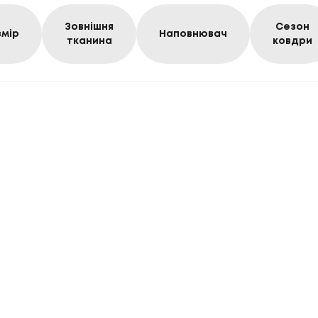
Зовнішня
Сезон
змір
Наповнювач
тканина
ковдри