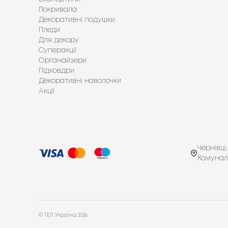
вигоди. З такими покупками ваш дім стає 
Покривала
Завдяки різноманітності товарів, стилів і
Декоративні подушки
відповідне для свого дому та бюджету.
Пледи
Для декору
Суперакції
Органайзери
Підковдри
Декоративні наволочки
Акції
Чернівці,
Комунал
© ТЕП Україна
2026