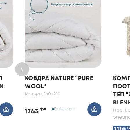
П
КОВДРА NATURE "PURE
КОМП
К
WOOL"
ПОСТ
Ковдри
, 140x210
ТЕП 
BLEN
В наявності
грн
Постіл
1763
oneand
г