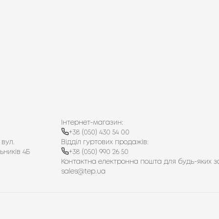
комфортним і економним водночас.
 практичних рішень кожен знайде щось
Інтернет-магазин:
+38 (050) 430 54 00
 вул.
Відділ гуртових продажів:
ьників 4Б
+38 (050) 990 26 50
Контактна електронна пошта для будь-яких з
sales@tep.ua