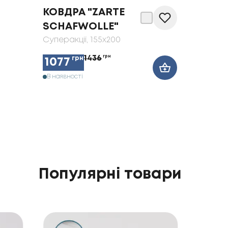
КОВДРА "ZARTE
SCHAFWOLLE"
Суперакції
, 155x200
1436
грн
грн
1077
В наявності
Популярні товари