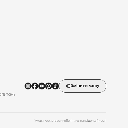
Змінити мову
апитань:
Умови користування
Політика конфіденційності