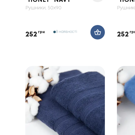
"HONEY" NAVY
"HONE
Рушники
, 50x90
Рушник
В наявності
грн
гр
252
252