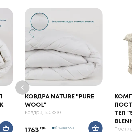
П
КОВДРА NATURE "PURE
КОМП
К
WOOL"
ПОСТ
Ковдри
, 140x210
ТЕП 
BLEN
В наявності
грн
Постіл
1763