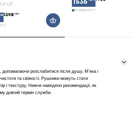
1536
ahalf
В наявності
1398
грн
рн
сті
у
 допомагаючи розслабитися після душу. М'яка і
 чистоти та свіжості. Рушники можуть стати
р і текстуру. Нижче наведено рекомендації, як
ому довгий термін служби.
 першу чергу зверніть увагу на матеріал. Саме
ошим поглинанням. Мікроволокно швидко сохне і
я. Великі моделі підходять для тіла, менші —