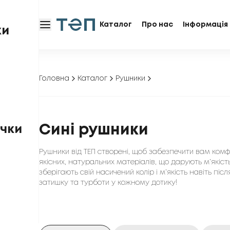
Каталог
Про нас
Інформація 
ки
Головна
Каталог
Рушники
Сині рушники
чки
Рушники від ТЕП створені, щоб забезпечити вам комф
якісних, натуральних матеріалів, що дарують м’якіст
зберігають свій насичений колір і м’якість навіть пі
затишку та турботи у кожному дотику!