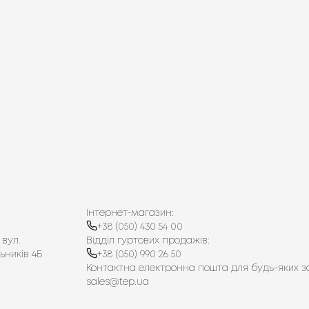
на щадному режимі;
б уникнути виникнення запаху вогкості.
и рушника і допоможе зберегти приємний рівень
у ванній, але і на відчуття турботи про себе
е матеріал, розмір і дизайн — ціна рушника
т. Порівняйте кілька варіантів, щоб знайти
е створення домашнього комфорту — рушники
ідберіть ідеальні моделі для всієї родини!
Інтернет-магазин:
+38 (050) 430 54 00
 вул.
Відділ гуртових продажів:
ьників 4Б
+38 (050) 990 26 50
Контактна електронна пошта для будь-яких з
sales@tep.ua