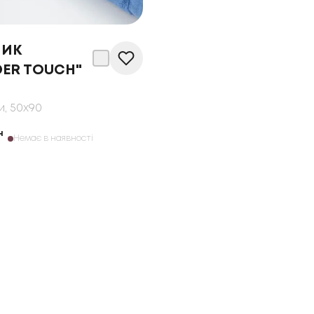
НИК
DER TOUCH"
и
, 50x90
н
Немає в наявності