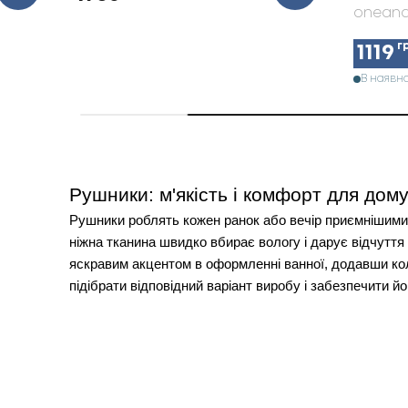
oneand
г
1119
В наявно
Рушники: м'якість і комфорт для дом
Рушники роблять кожен ранок або вечір приємнішими,
ніжна тканина швидко вбирає вологу і дарує відчуття
яскравим акцентом в оформленні ванної, додавши колі
підібрати відповідний варіант виробу і забезпечити й
Як вибрати якісний рушник
Вирішивши купити рушник в Києві або іншому місті, в
бавовна відрізняється м'якістю, довговічністю і хор
підходить для активного способу життя.
Розмір рушника підбирається залежно від призначенн