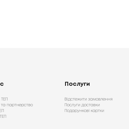
озміри:
50x90
і
70x140
см, що дозволяє вибрати
у. В асортименті запропоновані як базові, так і
учино
Синій
Бірюзовий
Чорний
Коричневий
Білий
Латте
адний
Світло-бежевий
Темно-рожевий
Темно-м'ятний
монійно впишуться в інтер'єр ванної кімнати.
ас
Послуги
тий смак і стиль.
 ТЕП
Відстежити замовлення
имуйтесь цих рекомендацій
:
 та партнерство
Послуги доставки
ЕП
Подарункові картки
ТЕП
;