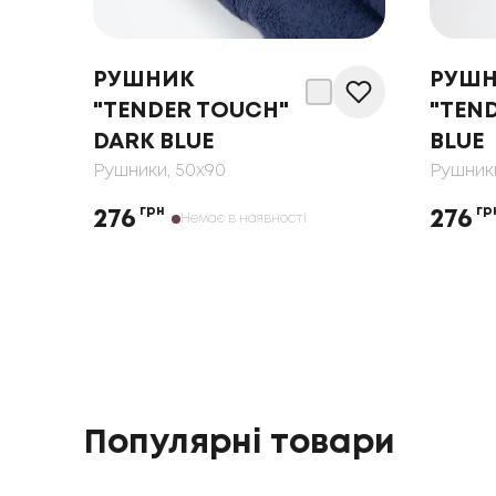
РУШНИК
РУШ
"TENDER TOUCH"
"TEN
DARK BLUE
BLUE
Рушники
, 50x90
Рушник
грн
гр
276
276
Немає в наявності
Популярні товари