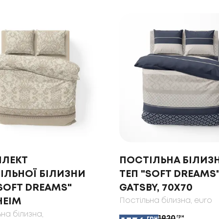
ЛЕКТ
ПОСТІЛЬНА БІЛИЗ
ІЛЬНОЇ БІЛИЗНИ
ТЕП "SOFT DREAMS
"SOFT DREAMS"
GATSBY, 70X70
HEIM
Постільна білизна
, euro
ьна білизна
,
1920
грн
грн