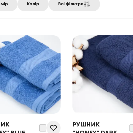
змір
Колір
Всі фільтри
НИК
РУШНИК