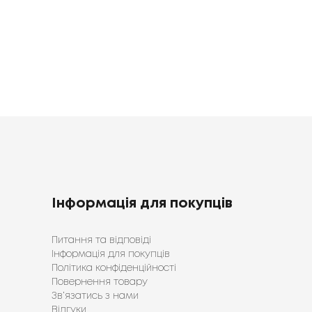
Аква
М'ятний
Темно-синій
Блакитний
Темно-
Бордовий
Бавовна
70x140
50x90
Інформація для покупців
Питання та відповіді
Інформація для покупців
Політика конфіденційності
Повернення товару
Зв’язатись з нами
Відгуки