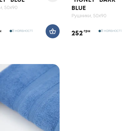
Y" BLUE
"HONEY" DARK
и
, 50x90
BLUE
Рушники
, 50x90
В наявності
В наявності
н
грн
252