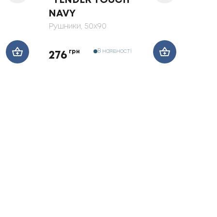
"TENDER TOUCH"
NAVY
Рушники
, 50x90
В наявності
грн
276