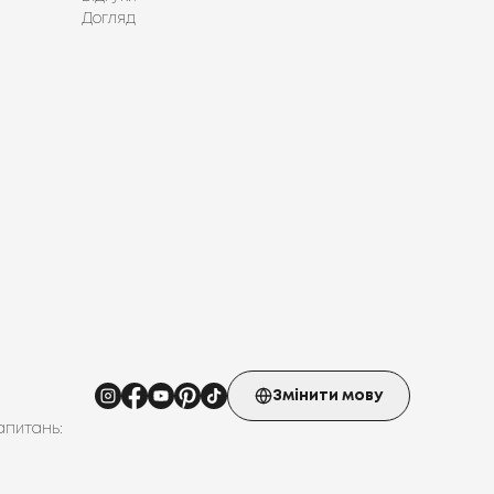
Догляд
Змінити мову
апитань: