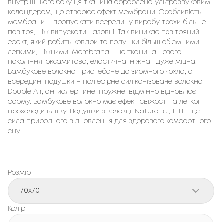
внутрішнього боку ця тканина оброблена ультразвуковим
коландером, що створює ефект мембрани. Особливість
мембрани – пропускати всередину виробу трохи більше
повітря, ніж випускати назовні. Так виникає повітряний
ефект, який робить ковдри та подушки більш об'ємними,
легкими, ніжними. Membrana – це тканина нового
покоління, оксамитова, еластична, ніжна і дуже міцна.
Бамбукове волокно пристебане до зйомного чохла, а
всередині подушки – поліефірне силіконізоване волокно
Double Air, антиалергійне, пружне, відмінно відновлює
форму. Бамбукове волокно має ефект свіжості та легкої
прохолоди влітку. Подушки з колекції Nature від ТЕП – це
сила природного відновлення для здорового комфортного
сну.
Розмір
70x70
Колір