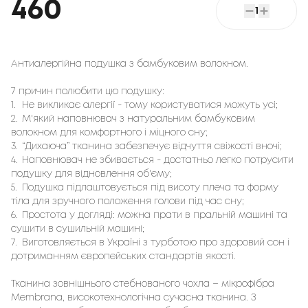
460
1
Антиалергійна подушка з бамбуковим волокном.
7 причин полюбити цю подушку:
1.
Не викликає алергії - тому користуватися можуть усі;
2.
М'який наповнювач з натуральним бамбуковим
волокном для комфортного і міцного сну;
3.
“Дихаюча” тканина забезпечує відчуття свіжості вночі;
4.
Наповнювач не збивається - достатньо легко потрусити
подушку для відновлення об'єму;
5.
Подушка підлаштовується під висоту плеча та форму
тіла для зручного положення голови під час сну;
6.
Простота у догляді: можна прати в пральній машині та
сушити в сушильній машині;
7.
Виготовляється в Україні з турботою про здоровий сон і
дотриманням європейських стандартів якості.
Тканина зовнішнього стебнованого чохла – мікрофібра
Membrana, високотехнологічна сучасна тканина. З