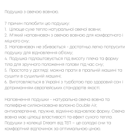
Подушка з овечою вовною.
7 причин полюбити цю подушку:
1.
Цілюще сухе тепло натуральної овечої вовни;
2.
М'який наповнювач з овечою вовною для комфортного і
міцного сну;
3.
Наповнювач не збивається - достатньо легко потрусити
подушку для відновлення об'єму;
4.
Подушка підлаштовується під висоту плеча та форму
тіла для зручного положення голови під час сну;
5.
Простота у догляді: можна прати в пральній машині та
сушити в сушильній машині;
6.
Виготовляється в Україні з турботою про здоровий сон і
дотриманням європейських стандартів якості.
Наповнення подушки - натуральна овеча вовна та
поліефірне силіконізоване волокно Double Air,
антиалергенне, пружне, відмінно відновлює форму. Овеча
вовна має цілющі властивості та ефект сухого тепла.
Подушки з колекції Dream від ТЕП – це солодкі сни та
комфортний відпочинок за оптимальною ціною.