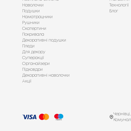
Наволочки
Технології
Подушки
Блог
Наматрацники
Рушники
Скатертини
Покривала
Декоративні подушки
Пледи
Для декору
Суперакції
Органайзери
Підковдри
Декоративні наволочки
Акції
Чернівці,
Комунал