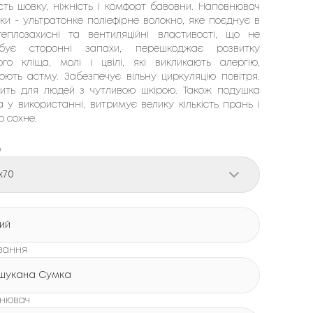
ість шовку, ніжність і комфорт бавовни. Наповнювач
ки - ультратонке поліефірне волокно, яке поєднує в
теплозахисні та вентиляційні властивості, що не
рбує сторонні запахи, перешкоджає розвитку
ого кліща, молі і цвілі, які викликають алергію,
юють астму. Забезпечує вільну циркуляцію повітря.
дить для людей з чутливою шкірою. Також подушка
 у використанні, витримує велику кількість прань і
о сохне.
р
x70
лий
вання
шукана Сумка
нювач