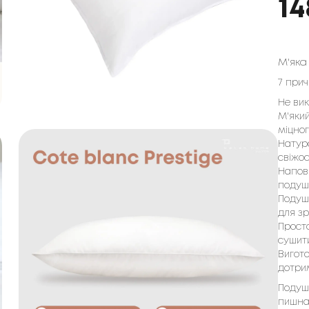
14
М'яка
7 при
Не вик
М'яки
міцног
Натур
свіжос
Напов
подуш
Подуш
для зр
Прост
сушити
Вигот
дотри
Подуш
пишна