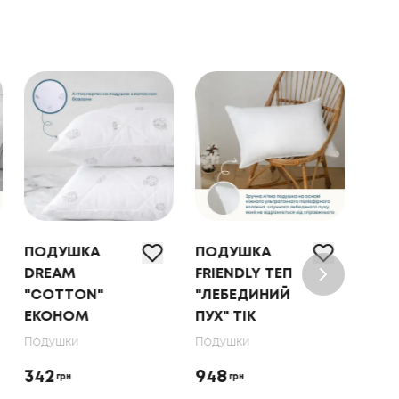
ПОДУШКА
ПОДУШКА
ПОД
DREAM
FRIENDLY ТЕП
"NA
"COTTON"
"ЛЕБЕДИНИЙ
HAR
ЕКОНОМ
ПУХ" ТІК
Поду
Подушки
Подушки
853
342
948
грн
грн