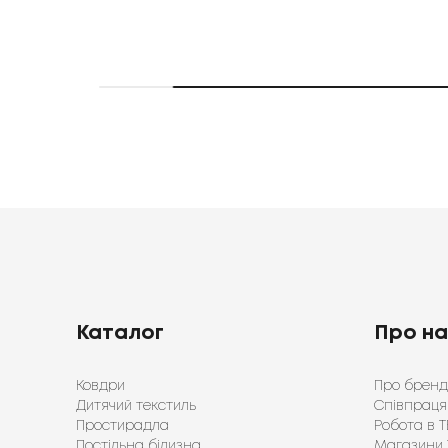
Каталог
Про н
Ковдри
Про бренд
Дитячий текстиль
Співпраця
Простирадла
Робота в Т
Постільна білизна
Магазини 