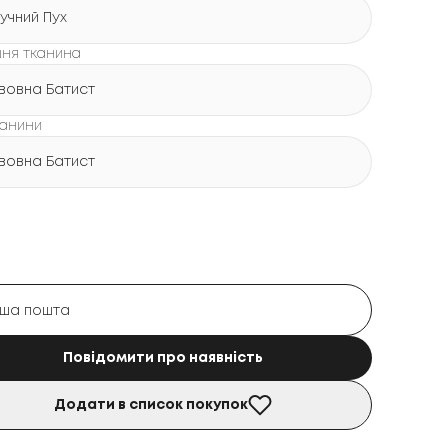
учний Пух
шня тканина
вовна Батист
канини
вовна Батист
Повідомити про наявність
Додати в список покупок