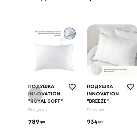
ПОДУШКА
ПОДУШКА
N
INNOVATION
INNOVATION
"ROYAL SOFT"
"BREEZE"
Подушки
Подушки
789
934
грн
грн