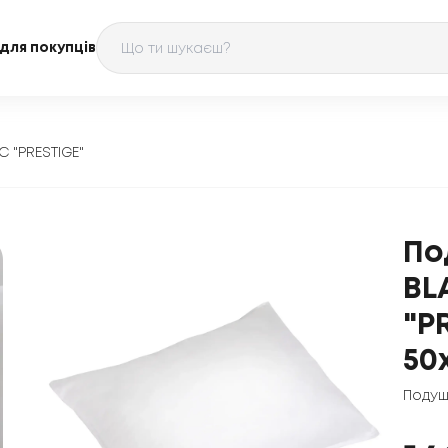
для покупців
 "PRESTIGE"
По
BL
"P
50
Подуш