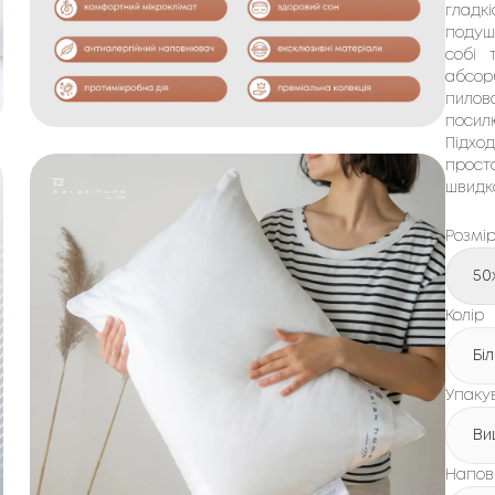
гладк
подуш
собі 
абсо
пилов
посил
Підхо
проста
швидк
Розмі
50
Колір
Бі
Упаку
Ви
Напов