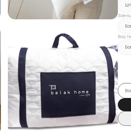
Шт
Зовні
Ба
Вид т
Ба