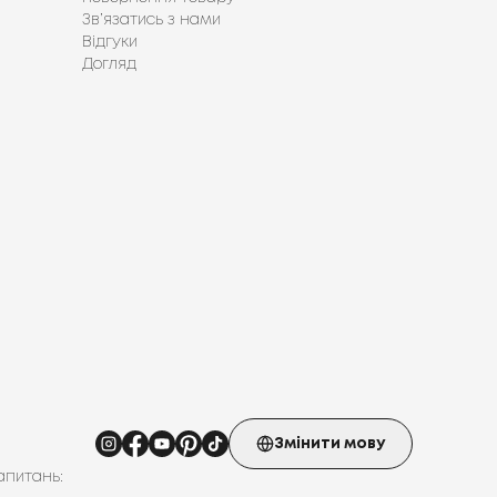
Зв’язатись з нами
Відгуки
Догляд
Змінити мову
апитань: