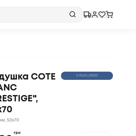
душка COTE
3-00419_00000
ANC
RESTIGE",
x70
ки
,
50x70
грн