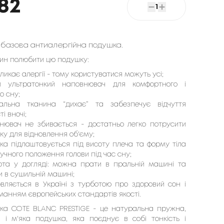
82
1
 базова антиалергійна подушка.
чин полюбити цю подушку:
ликає алергії - тому користуватися можуть усі;
й ультратонкий наповнювач для комфортного і
о сну;
альна тканина “дихає” та забезпечує відчуття
ті вночі;
нювач не збивається - достатньо легко потрусити
ку для відновлення об'єму;
ка підлаштовується під висоту плеча та форму тіла
учного положення голови під час сну;
ота у догляді: можна прати в пральній машині та
 в сушильній машині;
овляється в Україні з турботою про здоровий сон і
манням європейських стандартів якості.
ка COTE BLANC PRESTIGE - це натуральна пружна,
 і м'яка подушка, яка поєднує в собі тонкість і