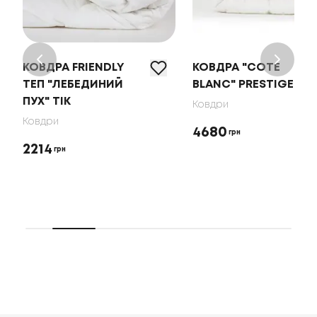
КОВДРА FRIENDLY
КОВДРА "COTE
ТЕП "ЛЕБЕДИНИЙ
BLANC" PRESTIGE
ПУХ" ТІК
Ковдри
Ковдри
4680
грн
2214
грн