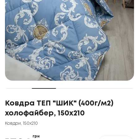
Ковдра ТЕП "ШИК" (400г/м2)
холофайбер, 150x210
Ковдри
,
150x210
грн