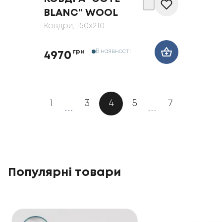
BLANC" WOOL
Ковдри
, 150x210
В наявності
грн
4970
1
3
4
5
7
...
...
Популярні товари