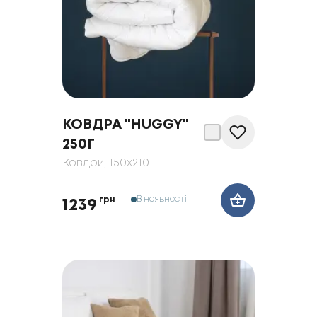
КОВДРА "HUGGY"
250Г
Ковдри
, 150x210
В наявності
грн
1239