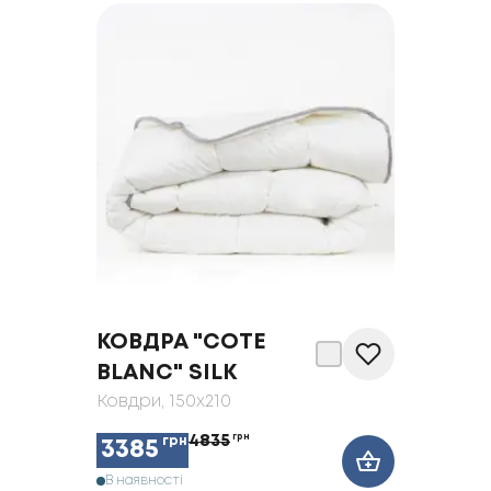
КОВДРА "COTE
BLANC" SILK
Ковдри
, 150x210
4835
грн
грн
3385
В наявності