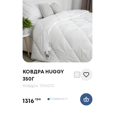
КОВДРА HUGGY
350Г
Ковдри
, 150x210
В наявності
грн
1316