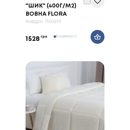
"ШИК" (400Г/М2)
ВОВНА FLORA
Ковдри
, 150x210
В наявності
грн
1528