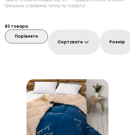
прань. Оберіть ковдру від ТЕП – подаруйте собі та своїм
близьким справжнє тепло та турботу!
83
товара
Порівняти
Сортувати
Розмір