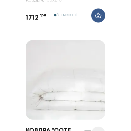
Ковдри
, 150x210
В наявності
грн
1712
КОВДРА "COTE