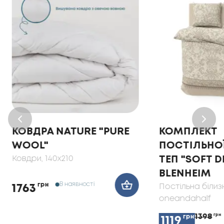
КОВДРА NATURE "PURE
КОМПЛЕКТ
WOOL"
ПОСТІЛЬНОЇ
Ковдри
, 140x210
ТЕП "SOFT 
BLENHEIM
В наявності
грн
Постільна білиз
1763
oneandahalf
1398
грн
грн
1119