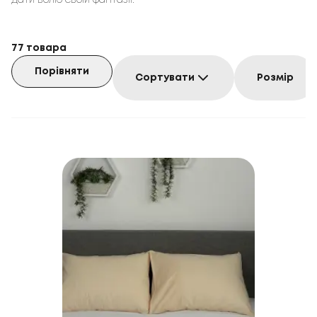
дати волю своїй фантазії.
77
товара
Порівняти
Сортувати
Розмір