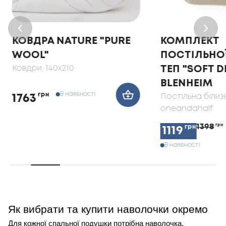
КОВДРА NATURE "PURE
КОМПЛЕКТ
WOOL"
ПОСТІЛЬНОЇ
Ковдри
, 140x210
ТЕП "SOFT 
BLENHEIM
В наявності
грн
Постільна білиз
1763
oneandahalf
1398
грн
грн
1119
В наявності
Як вибрати та купити наволочки окремо
Для кожної спальної подушки потрібна наволочка,