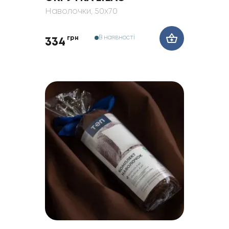
Наволочки
, 50x70
В наявності
грн
334