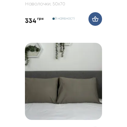
Наволочки
, 50x70
В наявності
грн
334