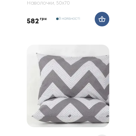
Наволочки
, 50x70
В наявності
грн
582