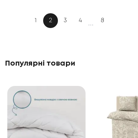
1
2
3
4
8
...
Популярні товари