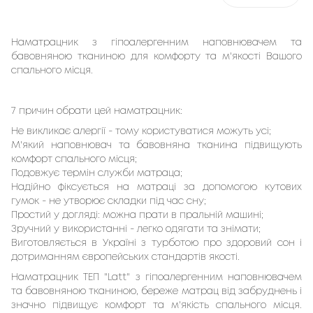
Наматрацник з гіпоалергенним наповнювачем та 
бавовняною тканиною для комфорту та м'якості Вашого 
спального місця. 
7 причин обрати цей наматрацник:
Не викликає алергії - тому користуватися можуть усі;
М'який наповнювач та бавовняна тканина підвищують
комфорт спального місця;
Подовжує термін служби матраца;
Надійно фіксується на матраці за допомогою кутових
гумок - не утворює складки під час сну;
Простий у догляді: можна прати в пральній машині;
Зручний у використанні - легко одягати та знімати;
Виготовляється в Україні з турботою про здоровий сон і
дотриманням європейських стандартів якості.
Наматрацник TEП "Latt" з гіпоалергенним наповнювачем
та бавовняною тканиною, береже матрац від забруднень і
значно підвищує комфорт та м'якість спального місця.