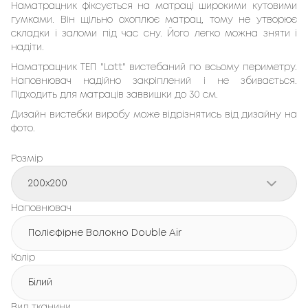
Наматрацник фіксується на матраці широкими кутовими
гумками. Він щільно охоплює матрац, тому не утворює
складки і заломи під час сну. Його легко можна зняти і
надіти.
Наматрацник TEП "Latt" вистебаний по всьому периметру.
Наповнювач надійно закріплений і не збивається.
Підходить для матраців заввишки до 30 см.
Дизайн вистебки виробу може відрізнятись від дизайну на
фото.
Розмір
200x200
Наповнювач
Полієфірне Волокно Double Air
Колір
Білий
Вид тканини