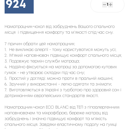
924
1
Наматрацник-чохол від забруднень Вашого спального 
місця  і підвищення комфорту та м'якості спід час сну.
7 причин обрати цей наматрацник:
1.
Не викликає алергії - тому користуватися можуть усі;
2.
М'який наповнювач підвищує комфорт спального місця;
3.
Подовжує термін служби матраца;
4.
Надійно фіксується на матраці за допомогою кутових
гумок - не утворює складки під час сну;
5.
Простий у догляді: можна прати в пральній машині;
6.
Зручний у використанні - легко одягати та знімати;
7.
Виготовляється в Україні з турботою про здоровий сон і
дотриманням європейських стандартів якості.
Наматрацник-чохол ECO BLANС від ТЕП з гіпоалергенним
наповнювачем та мікрофіброю, береже матрац від
забруднень і значно підвищує комфорт та м'якість
спального місця. Завдяки еластичному подолу на гумці