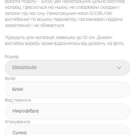
(висота подолу - 30см) цей наматрацник щільно охоплює
матрац, і фіксується на ньому, не утворюючи складки і
заломи під час сну. Наматрацник-чохол ECOBLANK
вистебаний по всьому периметру. Наповнювач надійно
закріплений і не збивається.
Підходить для матраців заввишки до 30 см. Дизайн
вистебки виробу може відрізнятись від дизайну на фото.
Розмір
200x200x30
Колір
Білий
Вид тканини
Мікрофібра
Упакування
Сумка