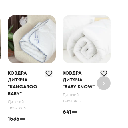
КОВДРА
КОВДРА
ПОД
ДИТЯЧА
ДИТЯЧА
"KA
"KANGAROO
"BABY SNOW"
ВАВ
ВАВY"
ДИТ
Дитячий
текстиль
Дитячий
Дитя
текстиль
текс
641
грн
1535
113
грн