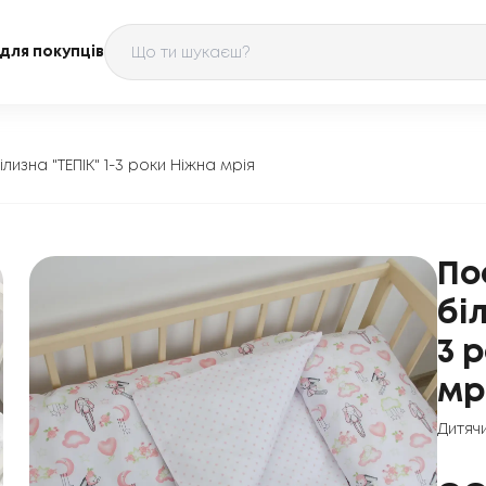
для покупців
ілизна "ТЕПІК" 1-3 роки Ніжна мрія
По
бі
3 
мр
Дитяч