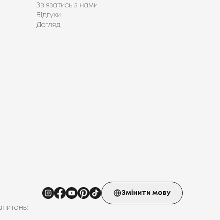
Зв’язатись з нами
Відгуки
Догляд
Змінити мову
апитань: