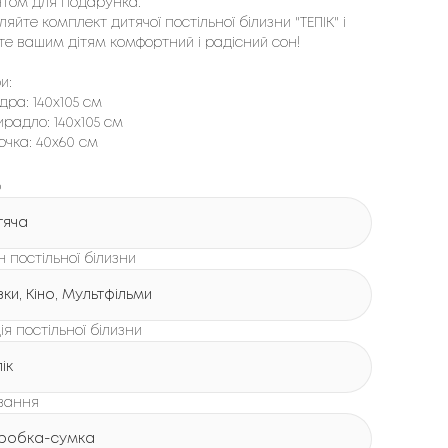
нтом для подарунка.
яйте комплект дитячої постільної білизни "ТЕПІК" і
е вашим дітям комфортний і радісний сон!
ри:
дра: 140х105 см
радло: 140х105 см
чка: 40х60 см
р
тяча
 постільної білизни
зки, Кіно, Мультфільми
ія постільної білизни
ік
вання
робка-сумка