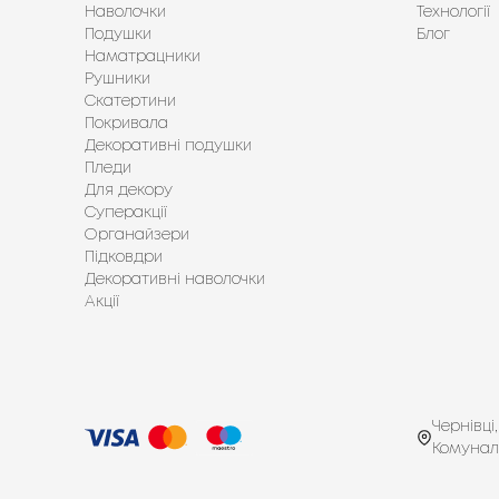
Наволочки
Технології
Подушки
Блог
Наматрацники
Рушники
Скатертини
Покривала
Декоративні подушки
Пледи
Для декору
Суперакції
Органайзери
Підковдри
Декоративні наволочки
Акції
Чернівці,
Комунал