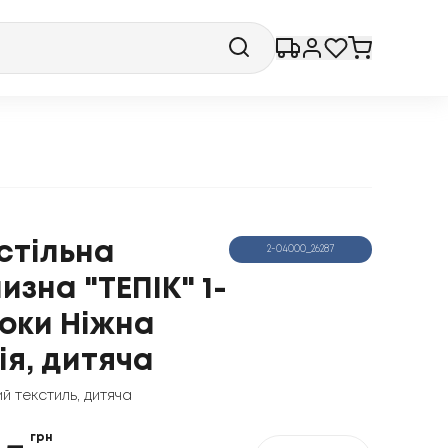
стільна
2-04000_26287
лизна "ТЕПІК" 1-
роки Ніжна
ія, дитяча
ий текстиль
,
дитяча
грн