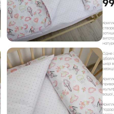
9
Компле
створ
затишо
вигото
натура
Одне з
дбайли
шкірі 
реакці
Компле
прива
мультф
вашої 
Компле
подар