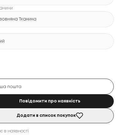
канини
вовняна Тканина
лий
Повідомити про наявність
Додати в список покупок
є в наявності