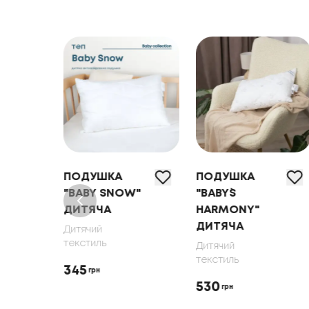
ПОДУШКА
ПОДУШКА
"BABY SNOW"
"BABY`S
ДИТЯЧА
HARMONY"
ДИТЯЧА
Дитячий
текстиль
Дитячий
текстиль
345
грн
530
грн