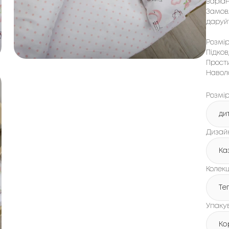
варіа
Замовл
даруйт
Розмі
Підков
Прости
Наволо
Розмі
ди
Дизайн
Ка
Колекц
Теп
Упаку
Ко