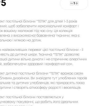
95
1
кт постільної білизни "ТЕПІК" для дітей 1-3 років
ений, щоб забезпечити максимальний комфорт і
к вашому малюкові під час сну. Ця колекція
влена з високоякісної бавовняної тканини, яка є
льною і м'якою на дотик.
 найважливіших переваг цієї постільної білизни - її
вість до дитячої шкіри. Тканина "ТЕПІК" дозволяє
вашої дитини вільно дихати і не спричиняє алергічних
й, забезпечуючи здоровий і комфортний сон.
кт дитячої постільної білизни "ТЕПІК" вражає своїм
бливим дизайном. Ви знайдете тут улюблених героїв
ільмів та дитячих улюбленців, які прикрасять ліжко
дитини і створять атмосферу радості і веселощів.
кт постільної білизни поставляється у
унковому пакуванні, що робить його ідеальним