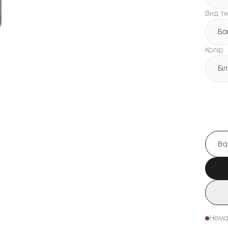
Вид т
Ба
Колір
Бі
Нема